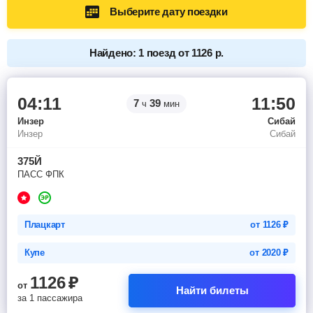
Выберите дату поездки
Найдено: 1 поезд от 1126 р.
04:11
11:50
7
39
ч
мин
Инзер
Сибай
Инзер
Сибай
375Й
ПАСС ФПК
Плацкарт
от
1126
₽
Купе
от
2020
₽
1126
₽
от
Найти билеты
за 1 пассажира