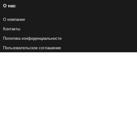
О нас
О компании
Контакты
Политика конфиденциальности
Пользовательское соглашение
Справочная информация
Возврат ж/д билетов
Наши сервисы
Авиабилеты
Ж/Д Билеты
Электрички
Автобусы
Маршрутки