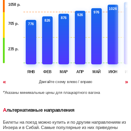
1058 р.
10
1026
976
926
876
826
705 р.
776
235 р.
ЯНВ
ФЕВ
МАР
АПР
МАЙ
ИЮН
ИЮ
Двигайте схему влево / вправо
*Указаны минимальные цены для плацкартного вагона
Альтернативные направления
Билеты на поезд можно купить и по другим направлениям из
Инзера и в Сибай. Самые популярные из них приведены