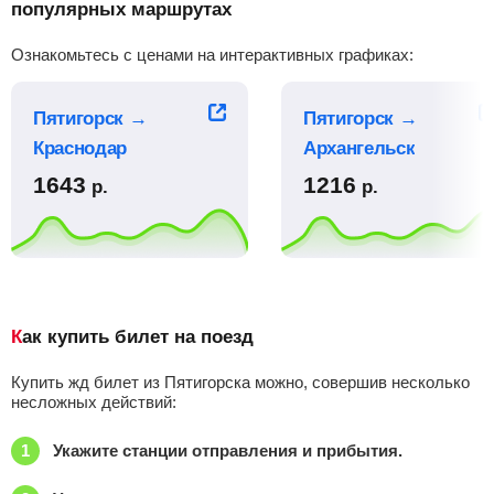
Найти билеты
популярных маршрутах
Поездов: 2
Ознакомьтесь с ценами на интерактивных графиках:
Плац.
Купе
Люкс
–
5480
р.
6249
р.
19568
р.
Пятигорск →
Пятигорск →
Пятигорск — Санкт-Петербург
Найти билеты
Краснодар
Архангельск
Поездов: 2
1643
1216
р.
р.
Плац.
Купе
–
–
4988
р.
6409
р.
Пятигорск — Симферополь
Найти билеты
Поездов: 1
Плац.
Купе
Как купить билет на поезд
–
–
2273
р.
4422
р.
Купить жд билет из Пятигорска можно, совершив несколько
несложных действий:
Пятигорск — Тында
Найти билеты
Поездов: 1
Укажите станции отправления и прибытия.
Плац.
Купе
–
–
17239
р.
16544
р.