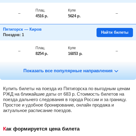
Плац.
Купе
–
–
4516
р.
5624
р.
Пятигорск — Киров
Найти билеты
Поездов: 1
Плац.
Купе
–
–
8254
р.
16053
р.
Пятигорск — Кисловодск
Найти билеты
Показать все популярные направления
Поездов: 24
Сид.
Плац.
Купе
Люкс
Купить билеты на поезда из Пятигорска по выгодным ценам
683
р.
1476
р.
1414
р.
3880
р.
РЖД на ближайшие даты от
683
р.
Стоимость билетов на
поезда дальнего следования в города России и за границу.
Пятигорск — Краснодар
Простое и удобное бронирование, онлайн продажа и
Найти билеты
Поездов: 1
актуальное расписание поездов.
Сид.
–
–
–
Как формируется цена билета
1643
р.