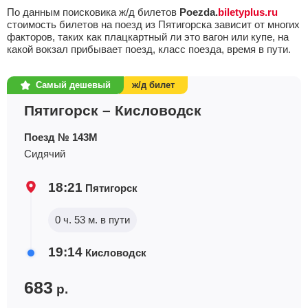
По данным поисковика ж/д билетов
Poezda.
biletyplus.ru
Пятигорск — Курск
Найти билеты
стоимость билетов на поезд из Пятигорска зависит от многих
Поездов: 1
факторов, таких как плацкартный ли это вагон или купе, на
какой вокзал прибывает поезд, класс поезда, время в пути.
Плац.
Купе
–
–
2420
р.
4454
р.
Самый дешевый
ж/д билет
Пятигорск — Москва
Найти билеты
Пятигорск – Кисловодск
Поездов: 2
Поезд № 143М
Плац.
Купе
Люкс
–
Сидячий
4943
р.
7066
р.
34366
р.
Пятигорск — Нижний Новгород
18:21
Пятигорск
Найти билеты
Поездов: 2
0 ч. 53 м. в пути
Плац.
Купе
Люкс
–
4810
р.
5747
р.
30330
р.
19:14
Кисловодск
Пятигорск — Новокузнецк
Найти билеты
Поездов: 1
683
р.