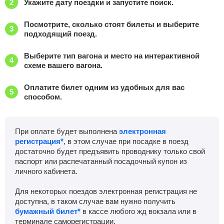
Укажите дату поездки и запустите поиск.
Пятигорск — Тюмень
Посмотрите, сколько стоят билеты и выберите
Найти билеты
Поездов: 2
подходящий поезд.
Плац.
Купе
Люкс
Выберите тип вагона и место на интерактивной
–
7782
р.
11345
р.
38802
р.
схеме вашего вагона.
Оплатите билет одним из удобных для вас
способом.
При оплате будет выполнена
электронная
регистрация*
, в этом случае при посадке в поезд
достаточно будет предъявить проводнику только свой
паспорт или распечатанный посадочный купон из
личного кабинета.
Для некоторых поездов электронная регистрация не
доступна, в таком случае вам нужно получить
бумажный билет*
в кассе любого жд вокзала или в
терминале саморегистрации.