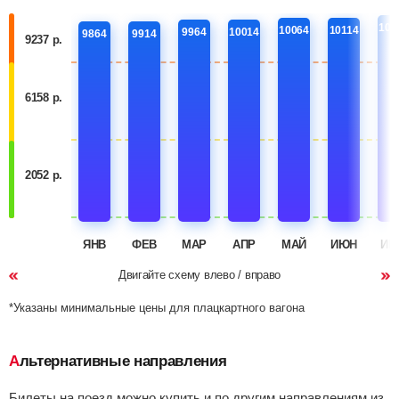
101
10064
10114
9964
10014
9864
9914
9237 р.
6158 р.
2052 р.
ЯНВ
ФЕВ
МАР
АПР
МАЙ
ИЮН
ИЮ
Двигайте схему влево / вправо
*Указаны минимальные цены для плацкартного вагона
Альтернативные направления
Билеты на поезд можно купить и по другим направлениям из