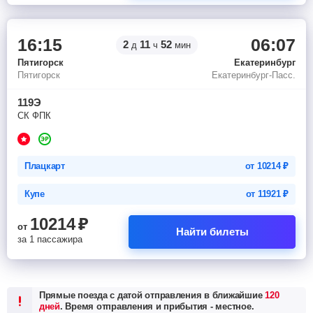
16:15
06:07
2
11
52
д
ч
мин
Пятигорск
Екатеринбург
Пятигорск
Екатеринбург-Пасс.
119Э
СК ФПК
Плацкарт
от
10214
₽
Купе
от
11921
₽
10214
₽
от
Найти билеты
за 1 пассажира
Прямые поезда с датой отправления в ближайшие
120
дней
. Время отправления и прибытия - местное.