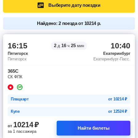
Выберите дату поездки
Найдено: 2 поезда от 10214 р.
16:15
10:40
2
16
25
д
ч
мин
Пятигорск
Екатеринбург
Пятигорск
Екатеринбург-Пасс.
365С
СК ФПК
Плацкарт
от
10214
₽
Купе
от
12524
₽
10214
₽
от
Найти билеты
за 1 пассажира