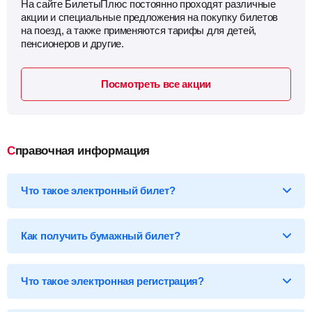
На сайте БилетыПлюс постоянно проходят различные
акции и специальные предложения на покупку билетов
на поезд, а также применяются тарифы для детей,
пенсионеров и другие.
Посмотреть все акции
Справочная информация
Что такое электронный билет?
*Электронный билет на поезд
— произведя оплату, вы
получаете на email электронный билет (посадочный купон), в
Как получить бумажный билет?
котором указаны детали вашей поездки, а также данные о
пассажире.
Бумажный билет можно получить двумя способами:
Что такое электронная регистрация?
В кассе ж/д вокзала
— сообщите кассиру 14-ти
значный код электронного билета и вам бесплатно
распечатают обычный билет на фирменном бланке.