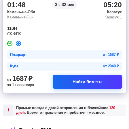
01:48
05:20
3
32
ч
мин
Камень-на-Оби
Карасук
Камень-на-Оби
Карасук 1
110Н
СК ФПК
Плацкарт
от
1687
₽
Купе
от
2040
₽
1687
₽
от
Найти билеты
за 1 пассажира
Прямые поезда с датой отправления в ближайшие
120
дней
. Время отправления и прибытия - местное.