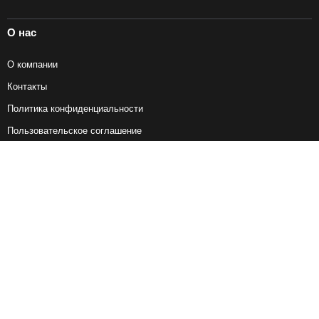
О нас
О компании
Контакты
Политика конфиденциальности
Пользовательское соглашение
Справочная информация
Возврат ж/д билетов
Наши сервисы
Авиабилеты
Ж/Д Билеты
Электрички
Автобусы