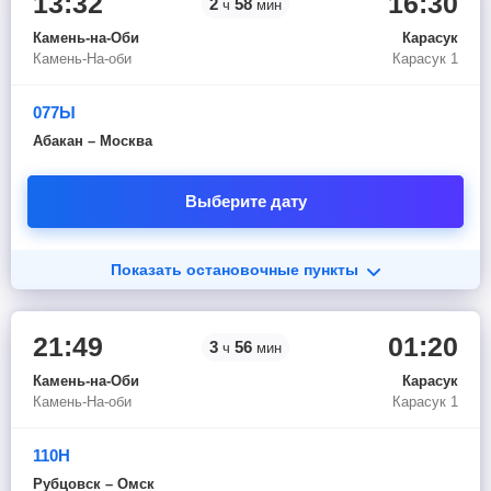
13:32
16:30
2
58
ч
мин
Камень-на-Оби
Карасук
Камень-На-оби
Карасук 1
077Ы
Абакан – Москва
Выберите дату
Показать остановочные пункты
21:49
01:20
3
56
ч
мин
Камень-на-Оби
Карасук
Камень-На-оби
Карасук 1
110Н
Рубцовск – Омск