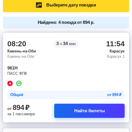
Выберите дату поездки
Найдено: 4 поезда от 894 р.
08:20
11:54
3
34
ч
мин
Камень-на-Оби
Карасук
Камень-на-Оби
Карасук 1
961Н
ПАСС ФПК
Общий
от
894
₽
894
₽
от
Найти билеты
за 1 пассажира