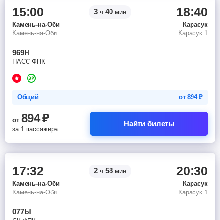
15:00
18:40
3
40
ч
мин
Камень-на-Оби
Карасук
Камень-на-Оби
Карасук 1
969Н
ПАСС ФПК
Общий
от
894
₽
894
₽
от
Найти билеты
за 1 пассажира
17:32
20:30
2
58
ч
мин
Камень-на-Оби
Карасук
Камень-на-Оби
Карасук 1
077Ы