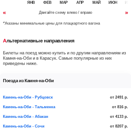
ЯНВ
ФЕВ
МАР
АПР
МАЙ
ИЮН
ИЮ
Двигайте схему влево / вправо
*Указаны минимальные цены для плацкартного вагона
Альтернативные направления
Билеты на поезд можно купить и по другим направлениям из
Камня-на-Оби и в Карасук. Самые популярные из них
приведены ниже.
Поезда из Камня-на-Оби
от 2491 р.
Камень-на-Оби - Рубцовск
от 816 р.
Камень-на-Оби - Тальменка
от 4133 р.
Камень-на-Оби - Абакан
от 8207 р.
Камень-на-Оби - Сочи