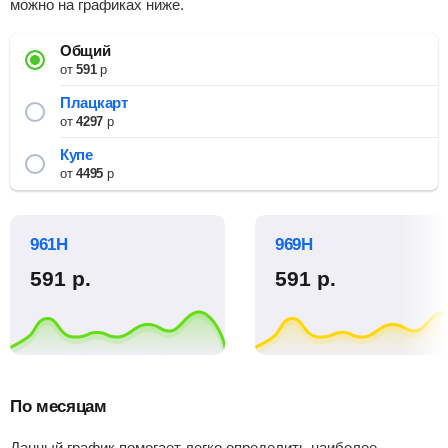
можно на графиках ниже.
Общий
от
591
р
Плацкарт
от
4297
р
Купе
от
4495
р
961Н
969Н
591
р.
591
р.
По месяцам
Данный график помогает легко определить наиболее