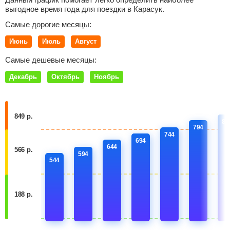
выгодное время года для поездки в Карасук.
Самые дорогие месяцы:
Июнь
Июль
Август
Самые дешевые месяцы:
Декабрь
Октябрь
Ноябрь
849 р.
84
794
744
694
644
566 р.
594
544
188 р.