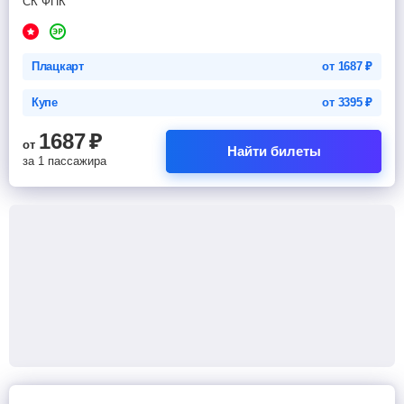
СК ФПК
Плацкарт
от
1687
₽
Купе
от
3395
₽
1687
₽
от
Найти билеты
за 1 пассажира