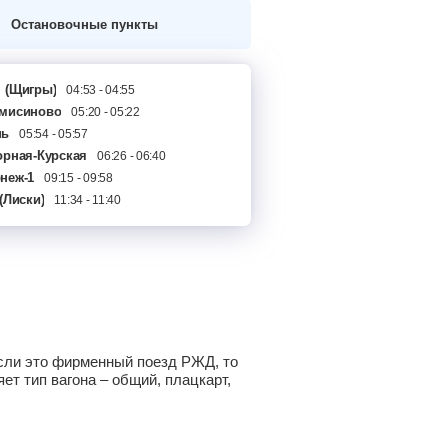
Остановочные пункты
ы
(Щигры)
04:53 - 04:55
мисиново
05:20 - 05:22
нь
05:54 - 05:57
орная-Курская
06:26 - 06:40
неж-1
09:15 - 09:58
(Лиски)
11:34 - 11:40
 Если это фирменный поезд РЖД, то
ет тип вагона – общий, плацкарт,