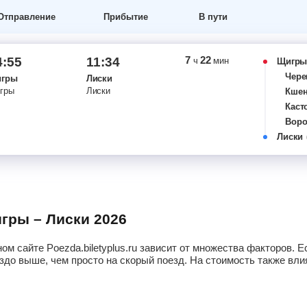
Отправление
Прибытие
В пути
7
22
4:55
11:34
ч
мин
Щигр
Чере
гры
Лиски
гры
Лиски
Кше
Каст
Воро
Лиски
игры – Лиски 2026
ом сайте Poezda.biletyplus.ru зависит от множества факторов.
здо выше, чем просто на скорый поезд. На стоимость также влия