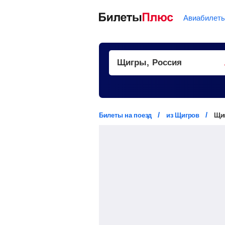
Авиабилет
Билеты на поезд
из Щигров
Щи