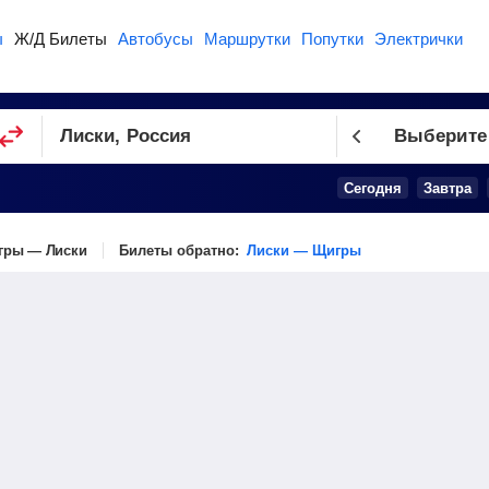
ы
Ж/Д Билеты
Автобусы
Маршрутки
Попутки
Электрички
Выберите
Сегодня
Завтра
гры — Лиски
Билеты обратно:
Лиски — Щигры