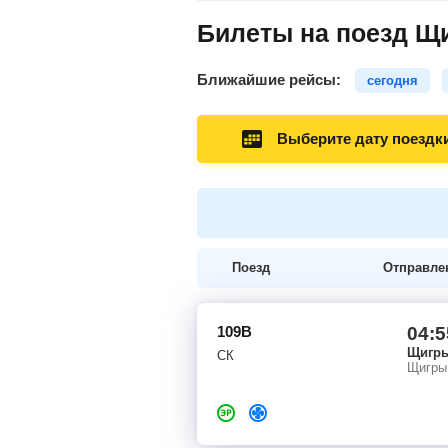
Билеты на поезд Щ
Ближайшие рейсы:
сегодня
Выберите дату поездк
Поезд
Отправле
109В
04:5
Щигр
СК
Щигры