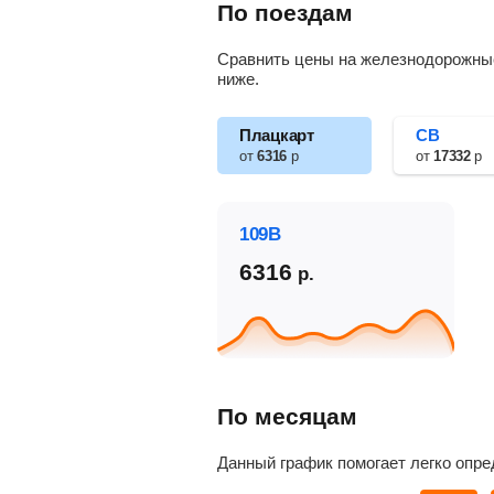
По поездам
Сравнить цены на железнодорожные 
ниже.
Плацкарт
СВ
от
6316
р
от
17332
р
109В
6316
р.
По месяцам
Данный график помогает легко опре