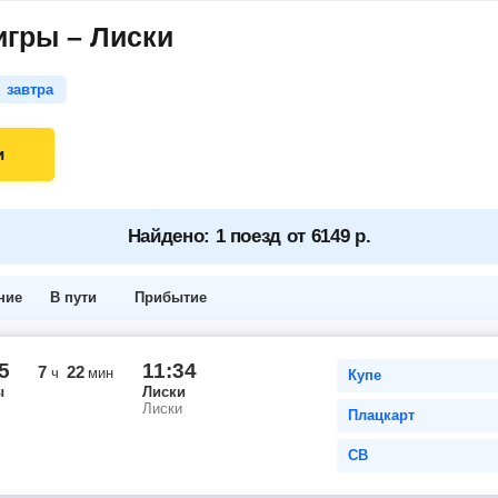
игры – Лиски
завтра
и
Найдено: 1 поезд от 6149 р.
ние
В пути
Прибытие
5
11:34
7
22
ч
мин
Купе
ы
Лиски
Лиски
Плацкарт
СВ