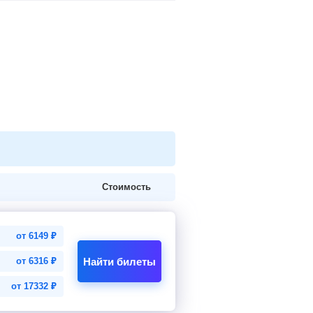
Стоимость
от
6149
₽
Найти билеты
от
6316
₽
от
17332
₽