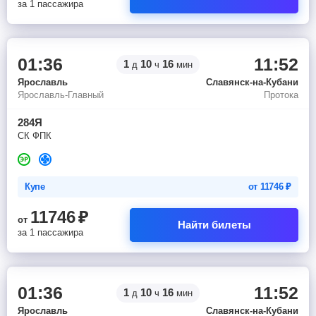
за 1 пассажира
01:36
11:52
1
10
16
д
ч
мин
Ярославль
Славянск-на-Кубани
Ярославль-Главный
Протока
284Я
СК ФПК
Купе
от
11746
₽
11746
₽
от
Найти билеты
за 1 пассажира
01:36
11:52
1
10
16
д
ч
мин
Ярославль
Славянск-на-Кубани