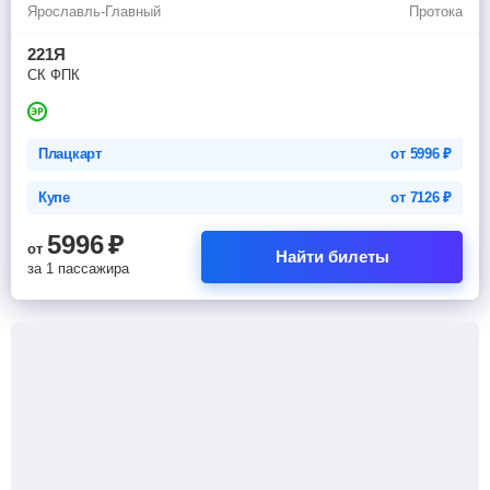
Ярославль-Главный
Протока
221Я
СК ФПК
Плацкарт
от
5996
₽
Купе
от
7126
₽
5996
₽
от
Найти билеты
за 1 пассажира