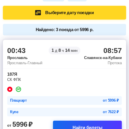
Выберите дату поездки
Найдено: 3 поезда от 5996 р.
00:43
08:57
1
8
14
д
ч
мин
Ярославль
Славянск-на-Кубани
Ярославль-Главный
Протока
187Я
СК ФПК
Плацкарт
от
5996
₽
Купе
от
7622
₽
5996
₽
от
Найти билеты