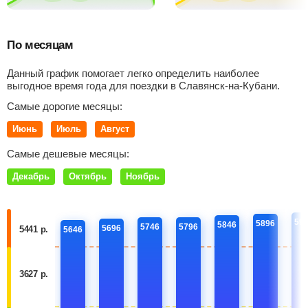
По месяцам
Данный график помогает легко определить наиболее
выгодное время года для поездки в Славянск-на-Кубани.
Самые дорогие месяцы:
Июнь
Июль
Август
Самые дешевые месяцы:
Декабрь
Октябрь
Ноябрь
59
5896
5846
5746
5796
5696
5441 р.
5646
3627 р.