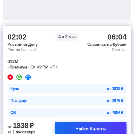
02:02
06:04
4
2
ч
мин
Ростов-на-Дону
Славянск-на-Кубани
Ростов-Главный
Протока
012М
«Премиум»
СК ФИРМ ФПК
Купе
от
1838
₽
Плацкарт
от
2976
₽
СВ
от
7094
₽
1838
₽
от
Найти билеты
за 1 пассажира