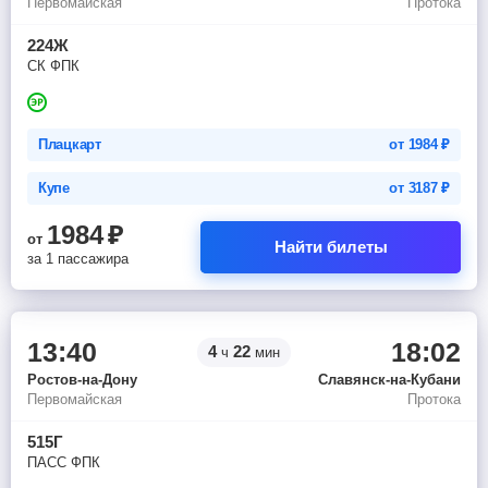
Первомайская
Протока
224Ж
СК ФПК
Плацкарт
от
1984
₽
Купе
от
3187
₽
1984
₽
от
Найти билеты
за 1 пассажира
13:40
18:02
4
22
ч
мин
Ростов-на-Дону
Славянск-на-Кубани
Первомайская
Протока
515Г
ПАСС ФПК