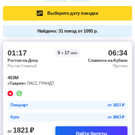
Выберите дату поездки
Найдено: 31 поезд от 1093 р.
01:17
06:34
5
17
ч
мин
Ростов-на-Дону
Славянск-на-Кубани
Ростов-Главный
Протока
453М
«Таврия»
ПАСС ГРАНДТ
Плацкарт
от
1821
₽
Купе
от
2863
₽
1821
₽
от
Найти билеты