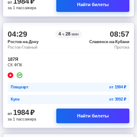
1984
₽
от
Найти билеты
за 1 пассажира
04:29
08:57
4
28
ч
мин
Ростов-на-Дону
Славянск-на-Кубани
Ростов-Главный
Протока
187Я
СК ФПК
Плацкарт
от
1984
₽
Купе
от
3992
₽
1984
₽
от
Найти билеты
за 1 пассажира