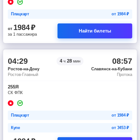
Плацкарт
от
1984
₽
1984
₽
от
Найти билеты
за 1 пассажира
04:29
08:57
4
28
ч
мин
Ростов-на-Дону
Славянск-на-Кубани
Ростов-Главный
Протока
255Я
СК ФПК
Плацкарт
от
1984
₽
Купе
от
3453
₽