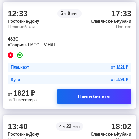
12:33
17:33
5
0
ч
мин
Ростов-на-Дону
Славянск-на-Кубани
Первомайская
Протока
483С
«Таврия»
ПАСС ГРАНДТ
Плацкарт
от
1821
₽
Купе
от
3591
₽
1821
₽
от
Найти билеты
за 1 пассажира
13:40
18:02
4
22
ч
мин
Ростов-на-Дону
Славянск-на-Кубани