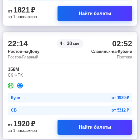
1821
₽
от
Найти билеты
за 1 пассажира
22:14
02:52
4
38
ч
мин
Ростов-на-Дону
Славянск-на-Кубани
Ростов-Главный
Протока
156М
СК ФПК
Купе
от
1920
₽
СВ
от
5312
₽
1920
₽
от
Найти билеты
за 1 пассажира