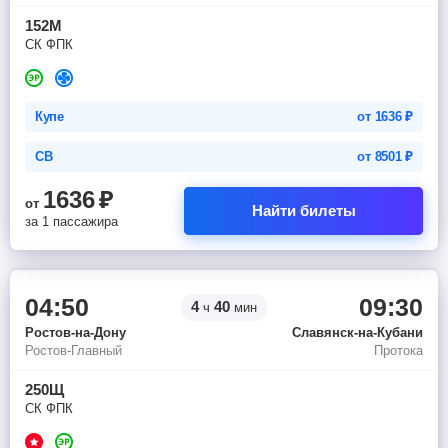
152М
СК ФПК
Купе
от
1636
₽
СВ
от
8501
₽
1636
₽
от
Найти билеты
за 1 пассажира
04:50
09:30
4
40
ч
мин
Ростов-на-Дону
Славянск-на-Кубани
Ростов-Главный
Протока
250Щ
СК ФПК