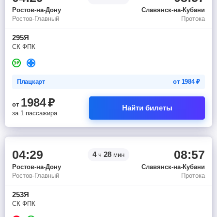
Ростов-на-Дону
Славянск-на-Кубани
Ростов-Главный
Протока
295Я
СК ФПК
Плацкарт
от
1984
₽
1984
₽
от
Найти билеты
за 1 пассажира
04:29
08:57
4
28
ч
мин
Ростов-на-Дону
Славянск-на-Кубани
Ростов-Главный
Протока
253Я
СК ФПК