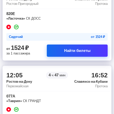
Ростов-Пригородный
Протока
820Е
«Ласточка»
СК ДОСС
Сидячий
от
1524
₽
1524
₽
от
Найти билеты
за 1 пассажира
12:05
16:52
4
47
ч
мин
Ростов-на-Дону
Славянск-на-Кубани
Первомайская
Протока
077А
«Таврия»
СК ГРАНДТ