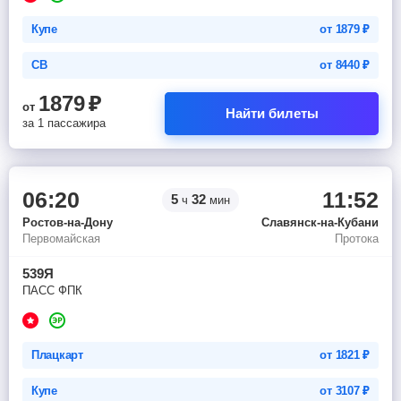
Купе
от
1879
₽
СВ
от
8440
₽
1879
₽
от
Найти билеты
за 1 пассажира
06:20
11:52
5
32
ч
мин
Ростов-на-Дону
Славянск-на-Кубани
Первомайская
Протока
539Я
ПАСС ФПК
Плацкарт
от
1821
₽
Купе
от
3107
₽