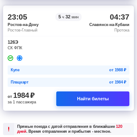
23:05
04:37
5
32
ч
мин
Ростов-на-Дону
Славянск-на-Кубани
Ростов-Главный
Протока
126Э
СК ФПК
Купе
от
1988
₽
Плацкарт
от
1984
₽
1984
₽
от
Найти билеты
за 1 пассажира
Прямые поезда с датой отправления в ближайшие
120
дней
. Время отправления и прибытия - местное.