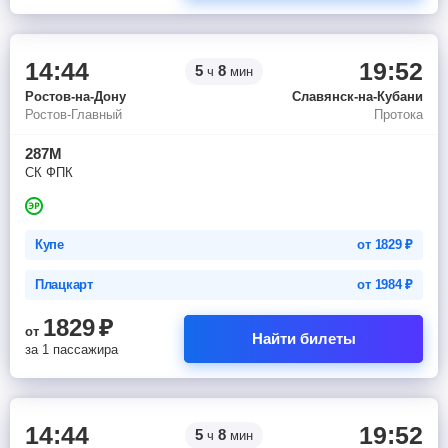
14:44
19:52
5
8
ч
мин
Ростов-на-Дону
Славянск-на-Кубани
Ростов-Главный
Протока
287М
СК ФПК
Купе
от
1829
₽
Плацкарт
от
1984
₽
1829
₽
от
Найти билеты
за 1 пассажира
14:44
19:52
5
8
ч
мин