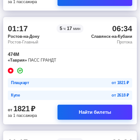
за 1 пассажира
01:17
06:34
5
17
ч
мин
Ростов-на-Дону
Славянск-на-Кубани
Ростов-Главный
Протока
474М
«Таврия»
ПАСС ГРАНДТ
Плацкарт
от
1821
₽
Купе
от
2618
₽
1821
₽
от
Найти билеты
за 1 пассажира