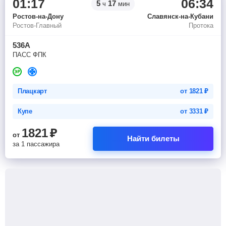
01:17
06:34
5
17
ч
мин
Ростов-на-Дону
Славянск-на-Кубани
Ростов-Главный
Протока
536А
ПАСС ФПК
Плацкарт
от
1821
₽
Купе
от
3331
₽
1821
₽
от
Найти билеты
за 1 пассажира