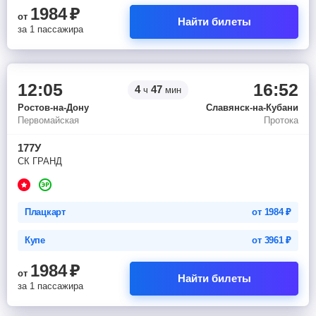
1984
₽
от
Найти билеты
за 1 пассажира
12:05
16:52
4
47
ч
мин
Ростов-на-Дону
Славянск-на-Кубани
Первомайская
Протока
177У
СК ГРАНД
Плацкарт
от
1984
₽
Купе
от
3961
₽
1984
₽
от
Найти билеты
за 1 пассажира