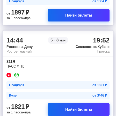
Плацкарт
от
1984
₽
1897
₽
от
Найти билеты
за 1 пассажира
14:44
19:52
5
8
ч
мин
Ростов-на-Дону
Славянск-на-Кубани
Ростов-Главный
Протока
311Я
ПАСС ФПК
Плацкарт
от
1821
₽
Купе
от
3446
₽
1821
₽
от
Найти билеты
за 1 пассажира