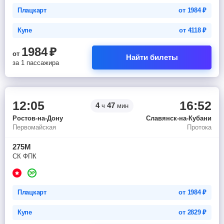
Плацкарт
от
1984
₽
Купе
от
4118
₽
1984
₽
от
Найти билеты
за 1 пассажира
12:05
16:52
4
47
ч
мин
Ростов-на-Дону
Славянск-на-Кубани
Первомайская
Протока
275М
СК ФПК
Плацкарт
от
1984
₽
Купе
от
2829
₽