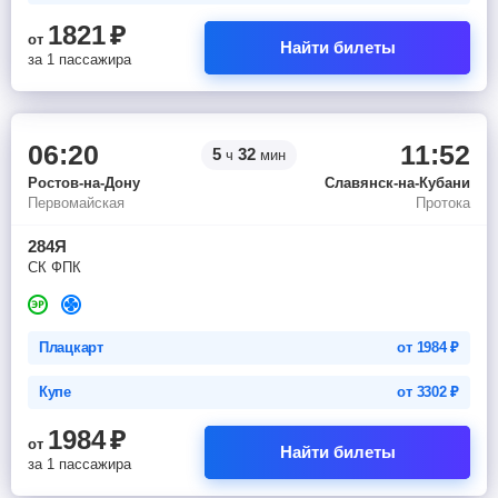
1821
₽
от
Найти билеты
за 1 пассажира
06:20
11:52
5
32
ч
мин
Ростов-на-Дону
Славянск-на-Кубани
Первомайская
Протока
284Я
СК ФПК
Плацкарт
от
1984
₽
Купе
от
3302
₽
1984
₽
от
Найти билеты
за 1 пассажира