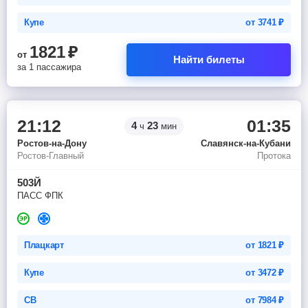
Купе
от
3741
₽
1821
₽
от
Найти билеты
за 1 пассажира
21:12
01:35
4
23
ч
мин
Ростов-на-Дону
Славянск-на-Кубани
Ростов-Главный
Протока
503Й
ПАСС ФПК
Плацкарт
от
1821
₽
Купе
от
3472
₽
СВ
от
7984
₽