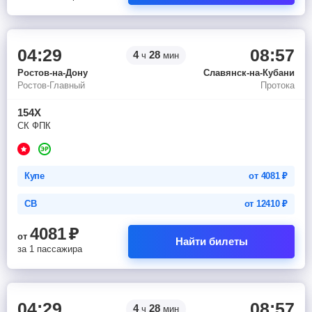
04:29
08:57
4
28
ч
мин
Ростов-на-Дону
Славянск-на-Кубани
Ростов-Главный
Протока
154Х
СК ФПК
Купе
от
4081
₽
СВ
от
12410
₽
4081
₽
от
Найти билеты
за 1 пассажира
04:29
08:57
4
28
ч
мин