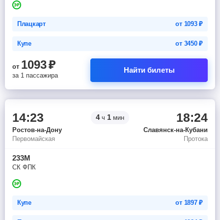
Плацкарт
от
1093
₽
Купе
от
3450
₽
1093
₽
от
Найти билеты
за 1 пассажира
14:23
18:24
4
1
ч
мин
Ростов-на-Дону
Славянск-на-Кубани
Первомайская
Протока
233М
СК ФПК
Купе
от
1897
₽