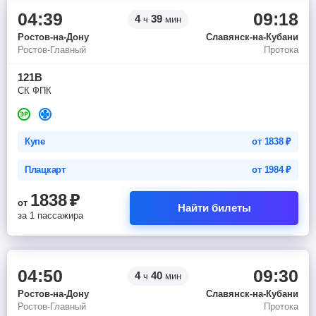
04:39
09:18
4
39
ч
мин
Ростов-на-Дону
Славянск-на-Кубани
Ростов-Главный
Протока
121В
СК ФПК
Купе
от
1838
₽
Плацкарт
от
1984
₽
1838
₽
от
Найти билеты
за 1 пассажира
04:50
09:30
4
40
ч
мин
Ростов-на-Дону
Славянск-на-Кубани
Ростов-Главный
Протока