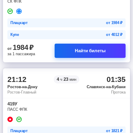
СК ФПК
Плацкарт
от
1984
₽
Купе
от
4012
₽
1984
₽
от
Найти билеты
за 1 пассажира
21:12
01:35
4
23
ч
мин
Ростов-на-Дону
Славянск-на-Кубани
Ростов-Главный
Протока
419У
ПАСС ФПК
Плацкарт
от
1821
₽