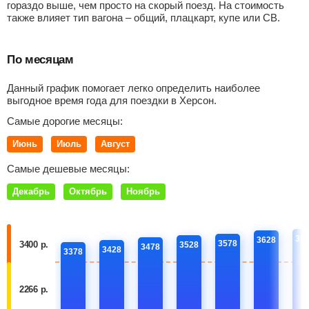
гораздо выше, чем просто на скорый поезд. На стоимость
также влияет тип вагона – общий, плацкарт, купе или СВ.
По месяцам
Данный график помогает легко определить наиболее
выгодное время года для поездки в Херсон.
Самые дорогие месяцы:
Июнь
Июль
Август
Самые дешевые месяцы:
Декабрь
Октябрь
Ноябрь
36
3628
3578
3400 р.
3528
3478
3428
3378
2266 р.