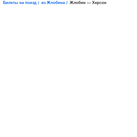
Билеты на поезд
из Жлобина
Жлобин — Херсон
*
Электронная регистрация
доступна не на все поезда, в
таких случаях для посадки в поезд вам необходимо будет
распечатать бумажный билет.