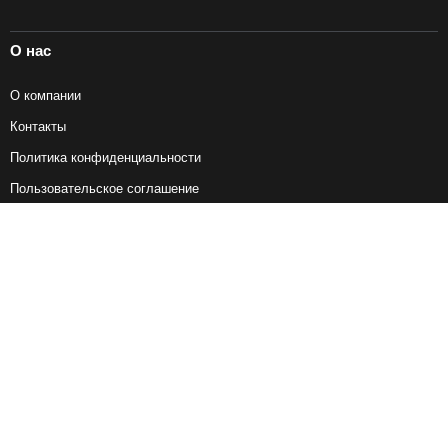
О нас
О компании
Контакты
Политика конфиденциальности
Пользовательское соглашение
Справочная информация
Возврат ж/д билетов
Наши сервисы
Авиабилеты
Ж/Д Билеты
Электрички
Автобусы