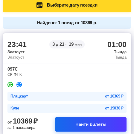
Выберите дату поездки
Найдено: 1 поезд от 10369 р.
23:41
01:00
3
21
19
д
ч
мин
Златоуст
Тында
Златоуст
Тында
097С
СК ФПК
Плацкарт
от
10369
₽
Купе
от
19030
₽
10369
₽
от
Найти билеты
за 1 пассажира