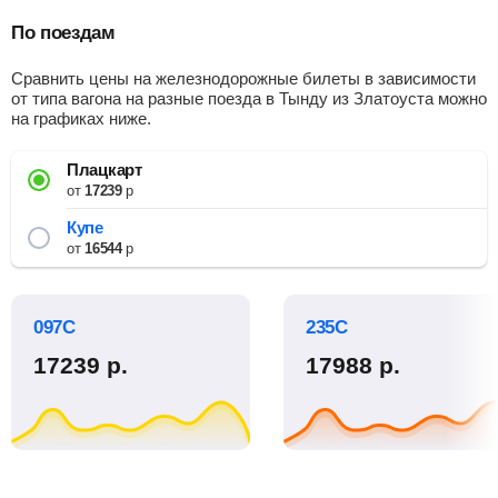
По поездам
Сравнить цены на железнодорожные билеты в зависимости
от типа вагона на разные поезда в Тынду из Златоуста можно
на графиках ниже.
Плацкарт
от
17239
р
Купе
от
16544
р
097С
235С
17239
р.
17988
р.