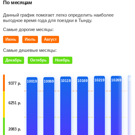
По месяцам
Данный график помогает легко определить наиболее
выгодное время года для поездки в Тынду.
Самые дорогие месяцы:
Июнь
Июль
Август
Самые дешевые месяцы:
Декабрь
Октябрь
Ноябрь
103
10219
10269
10119
10169
10019
10069
9377 р.
6251 р.
2083 р.