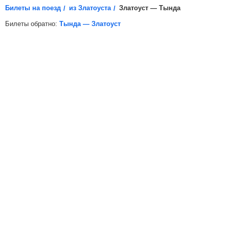
Билеты на поезд
из Златоуста
Златоуст — Тында
Билеты обратно:
Тында — Златоуст
*
Электронная регистрация
доступна не на все поезда, в
таких случаях для посадки в поезд вам необходимо будет
распечатать бумажный билет.