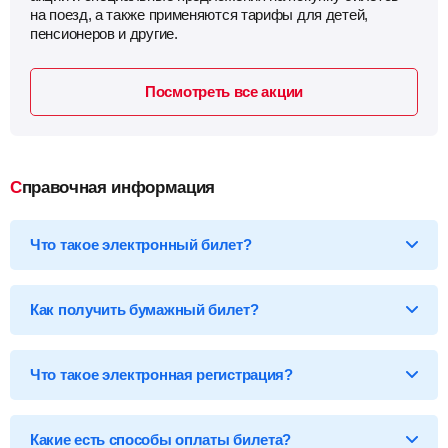
на поезд, а также применяются тарифы для детей,
пенсионеров и другие.
Посмотреть все акции
Справочная информация
Что такое электронный билет?
*Электронный билет на поезд
— произведя оплату, вы
получаете на email электронный билет (посадочный купон), в
Как получить бумажный билет?
котором указаны детали вашей поездки, а также данные о
пассажире.
Бумажный билет можно получить двумя способами:
Что такое электронная регистрация?
В кассе ж/д вокзала
— сообщите кассиру 14-ти
значный код электронного билета и вам бесплатно
распечатают обычный билет на фирменном бланке.
В терминале саморегистрации
— введите 14-ти
Какие есть способы оплаты билета?