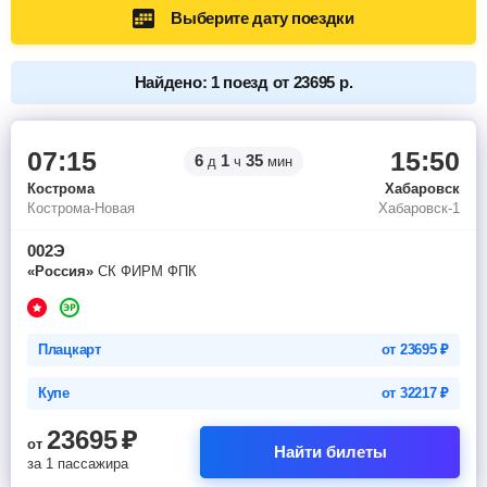
Выберите дату поездки
Найдено: 1 поезд от 23695 р.
07:15
15:50
6
1
35
д
ч
мин
Кострома
Хабаровск
Кострома-Новая
Хабаровск-1
002Э
«Россия»
СК ФИРМ ФПК
Плацкарт
от
23695
₽
Купе
от
32217
₽
23695
₽
от
Найти билеты
за 1 пассажира