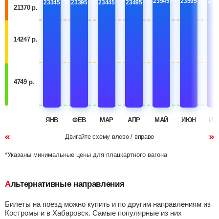
23545
23595
236
23345
23395
23445
23495
21370 р.
14247 р.
4749 р.
ЯНВ
ФЕВ
МАР
АПР
МАЙ
ИЮН
ИЮ
Двигайте схему влево / вправо
*Указаны минимальные цены для плацкартного вагона
Альтернативные направления
Билеты на поезд можно купить и по другим направлениям из
Костромы и в Хабаровск. Самые популярные из них