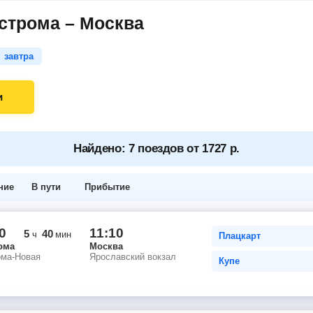
строма – Москва
завтра
и
Найдено: 7 поездов от 1727 р.
ние
В пути
Прибытие
0
11:10
5
40
ч
мин
Плацкарт
ома
Москва
ома-Новая
Ярославский вокзал
Купе