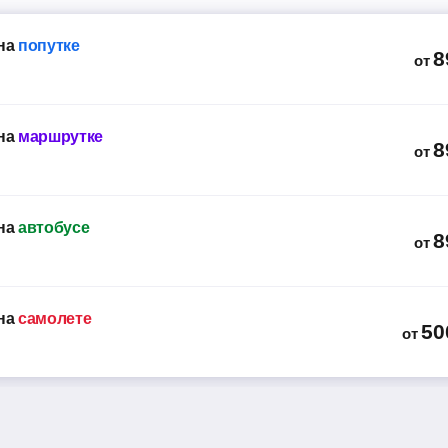
на
попутке
8
от
на
маршрутке
8
от
на
автобусе
8
от
на
самолете
50
от