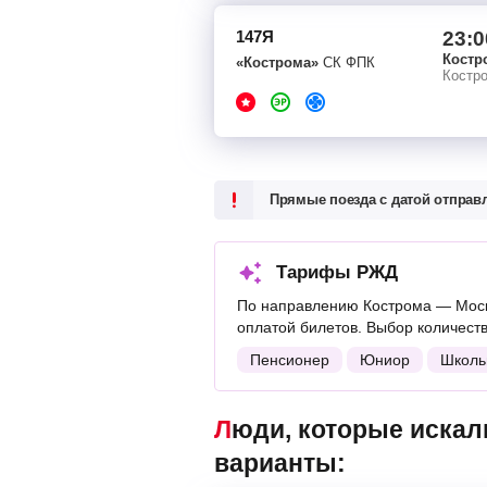
147Я
23:0
Костр
«Кострома»
СК ФПК
Костр
Прямые поезда с датой отпра
Тарифы РЖД
По направлению Кострома — Моск
оплатой билетов. Выбор количест
Пенсионер
Юниор
Школь
Люди, которые искали поезда Кострома — Москва, также смотрели следующие
варианты: