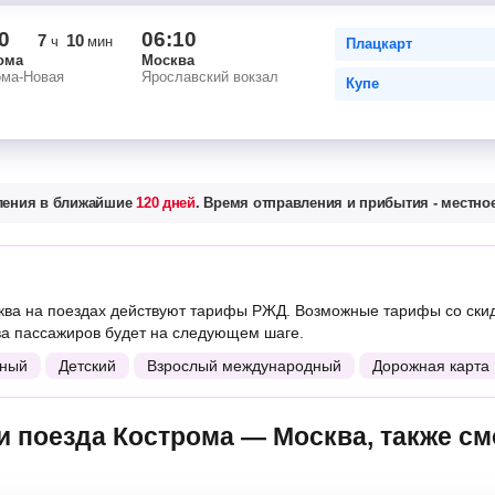
0
06:10
7
10
ч
мин
Плацкарт
ома
Москва
ома-Новая
Ярославский вокзал
Купе
вления в ближайшие
120 дней
. Время отправления и прибытия - местное
ва на поездах действуют тарифы РЖД. Возможные тарифы со ски
ва пассажиров будет на следующем шаге.
ный
Детский
Взрослый международный
Дорожная карта