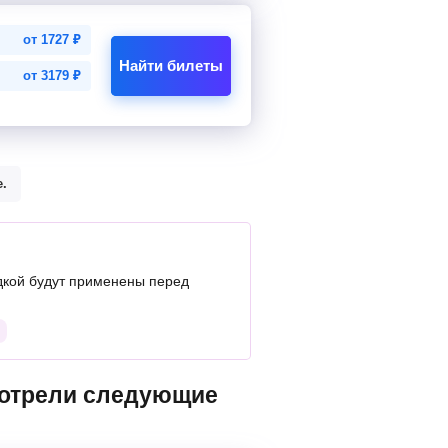
от
1727
₽
Найти билеты
от
3179
₽
.
дкой будут применены перед