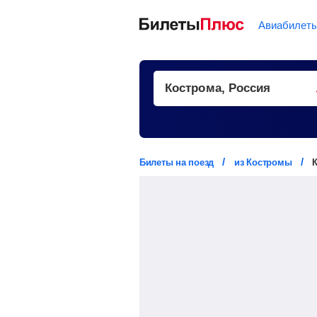
Авиабилет
Билеты на поезд
из Костромы