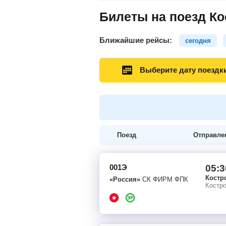
Билеты на поезд Ко
Ближайшие рейсы:
сегодня
Выберите дату поездк
Поезд
Отправле
001Э
05:3
Костр
«Россия»
СК ФИРМ ФПК
Костр