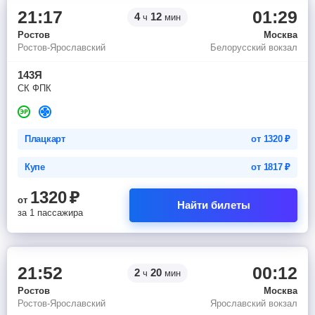
21:17
01:29
4
12
ч
мин
Ростов
Москва
Ростов-Ярославский
Белорусский вокзал
143Я
СК ФПК
Плацкарт
от
1320
₽
Купе
от
1817
₽
1320
₽
от
Найти билеты
за 1 пассажира
21:52
00:12
2
20
ч
мин
Ростов
Москва
Ростов-Ярославский
Ярославский вокзал