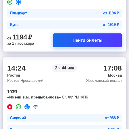
Плацкарт
от
1194
₽
Купе
от
1919
₽
1194
₽
от
Найти билеты
за 1 пассажира
14:24
17:08
2
44
ч
мин
Ростов
Москва
Ростов-Ярославский
Ярославский вокзал
103Я
«Имени в.м. предыбайлова»
СК ФИРМ ФПК
Сидячий
от
988
₽