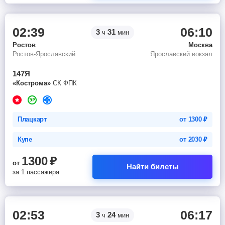
02:39
06:10
3
31
ч
мин
Ростов
Москва
Ростов-Ярославский
Ярославский вокзал
147Я
«Кострома»
СК ФПК
Плацкарт
от
1300
₽
Купе
от
2030
₽
1300
₽
от
Найти билеты
за 1 пассажира
02:53
06:17
3
24
ч
мин