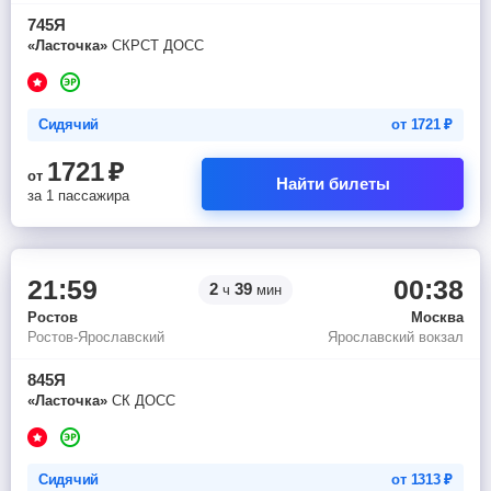
745Я
«Ласточка»
СКРСТ ДОСС
Сидячий
от
1721
₽
1721
₽
от
Найти билеты
за 1 пассажира
21:59
00:38
2
39
ч
мин
Ростов
Москва
Ростов-Ярославский
Ярославский вокзал
845Я
«Ласточка»
СК ДОСС
Сидячий
от
1313
₽