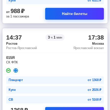
Купе
от
6321
₽
988
₽
от
Найти билеты
за 1 пассажира
14:37
17:38
3
1
ч
мин
Ростов
Москва
Ростов-Ярославский
Ярославский вокзал
015Я
СК ФПК
Плацкарт
от
1368
₽
Купе
от
2026
₽
СВ
от
5168
₽