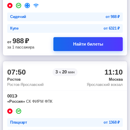
Сидячий
от
988
₽
Купе
от
6321
₽
988
₽
от
Найти билеты
за 1 пассажира
07:50
11:10
3
20
ч
мин
Ростов
Москва
Ростов-Ярославский
Ярославский вокзал
001Э
«Россия»
СК ФИРМ ФПК
Плацкарт
от
1368
₽