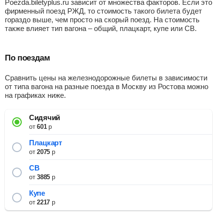
Poezda.biletyplus.ru зависит от множества факторов. Если это
фирменный поезд РЖД, то стоимость такого билета будет
гораздо выше, чем просто на скорый поезд. На стоимость
также влияет тип вагона – общий, плацкарт, купе или СВ.
По поездам
Сравнить цены на железнодорожные билеты в зависимости
от типа вагона на разные поезда в Москву из Ростова можно
на графиках ниже.
Сидячий
от
601
р
Плацкарт
от
2075
р
СВ
от
3885
р
Купе
от
2217
р