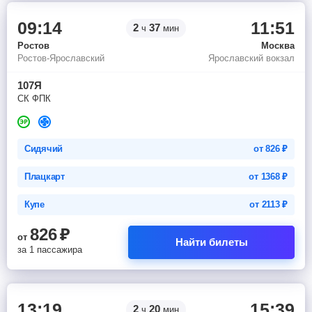
09:14
11:51
2
37
ч
мин
Ростов
Москва
Ростов-Ярославский
Ярославский вокзал
107Я
СК ФПК
Сидячий
от
826
₽
Плацкарт
от
1368
₽
Купе
от
2113
₽
826
₽
от
Найти билеты
за 1 пассажира
13:19
15:39
2
20
ч
мин