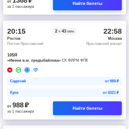
1368
₽
от
Найти билеты
за 1 пассажира
20:15
22:58
2
43
ч
мин
Ростов
Москва
Ростов-Ярославский
Ярославский вокзал
105Я
«Имени в.м. предыбайлова»
СК ФИРМ ФПК
Сидячий
от
988
₽
Купе
от
6321
₽
988
₽
от
Найти билеты
за 1 пассажира