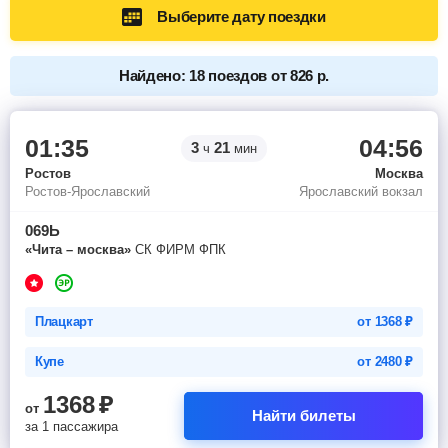
Выберите дату поездки
Найдено: 18 поездов от 826 р.
01:35
04:56
3
21
ч
мин
Ростов
Москва
Ростов-Ярославский
Ярославский вокзал
069Ь
«Чита – москва»
СК ФИРМ ФПК
Плацкарт
от
1368
₽
Купе
от
2480
₽
1368
₽
от
Найти билеты
за 1 пассажира