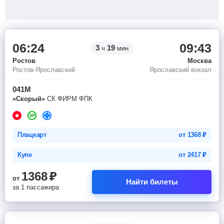
06:24
09:43
3
19
ч
мин
Ростов
Москва
Ростов-Ярославский
Ярославский вокзал
041М
«Скорый»
СК ФИРМ ФПК
Плацкарт
от
1368
₽
Купе
от
2417
₽
1368
₽
от
Найти билеты
за 1 пассажира