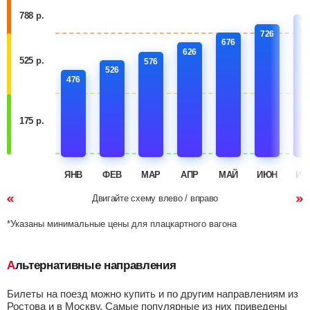
788 р.
77
726
676
626
525 р.
576
526
476
175 р.
ЯНВ
ФЕВ
МАР
АПР
МАЙ
ИЮН
ИЮ
Двигайте схему влево / вправо
*Указаны минимальные цены для плацкартного вагона
Альтернативные направления
Билеты на поезд можно купить и по другим направлениям из
Ростова и в Москву. Самые популярные из них приведены