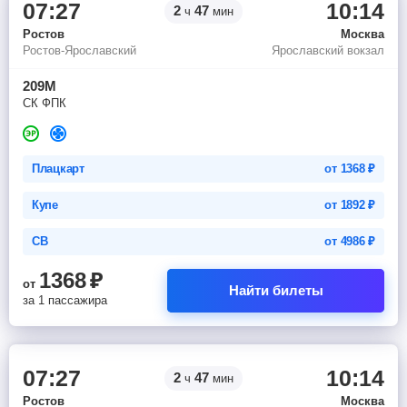
07:27
10:14
2
47
ч
мин
Ростов
Москва
Ростов-Ярославский
Ярославский вокзал
209М
СК ФПК
Плацкарт
от
1368
₽
Купе
от
1892
₽
СВ
от
4986
₽
1368
₽
от
Найти билеты
за 1 пассажира
07:27
10:14
2
47
ч
мин
Ростов
Москва