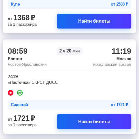
Купе
от
2583
₽
1368
₽
от
Найти билеты
за 1 пассажира
08:59
11:19
2
20
ч
мин
Ростов
Москва
Ростов-Ярославский
Ярославский вокзал
741Я
«Ласточка»
СКРСТ ДОСС
Сидячий
от
1721
₽
1721
₽
от
Найти билеты
за 1 пассажира