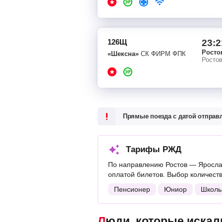
126Щ
23:2
Росто
«Шексна»
СК ФИРМ ФПК
Росто
Прямые поезда с датой отпра
Тарифы РЖД
По направлению Ростов — Яросла
оплатой билетов. Выбор количест
Пенсионер
Юниор
Школь
Люди, которые искали поезда Ростов — Ярославль, также смотрели следующие