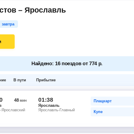
стов – Ярославль
завтра
и
Найдено: 16 поездов от 774 р.
ние
В пути
Прибытие
0
01:38
48
мин
Плацкарт
в
Ярославль
в-Ярославский
Ярославль-Главный
Купе