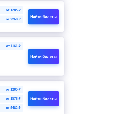
от
1285
₽
Найти билеты
от
2268
₽
от
1161
₽
Найти билеты
от
1285
₽
Найти билеты
от
1578
₽
от
5482
₽