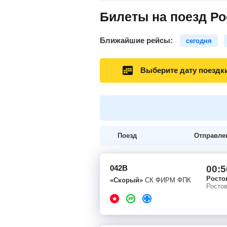
Билеты на поезд Ро
Ближайшие рейсы:
сегодня
Выберите дату поездк
Поезд
Отправле
042В
00:5
Росто
«Скорый»
СК ФИРМ ФПК
Росто