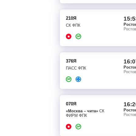
210Я
15:5
Росто
СК ФПК
Росто
376Я
16:0
Росто
ПАСС ФПК
Росто
070Я
16:2
Росто
«Москва – чита»
СК
Росто
ФИРМ ФПК