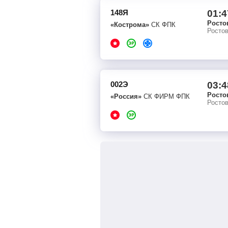
148Я
01:4
Росто
«Кострома»
СК ФПК
Росто
002Э
03:4
Росто
«Россия»
СК ФИРМ ФПК
Росто