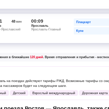
1
00:09
48
мин
Плацкарт
в
Ярославль
в-Ярославский
Ярославль-Главный
Купе
вления в ближайшие
120 дней
. Время отправления и прибытия - местное
вль на поездах действуют тарифы РЖД. Возможные тарифы со ски
ва пассажиров будет на следующем шаге.
ный
Детский
Взрослый международный
Дорожная карта