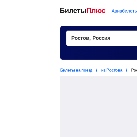
Авиабилет
Билеты на поезд
из Ростова
Ро