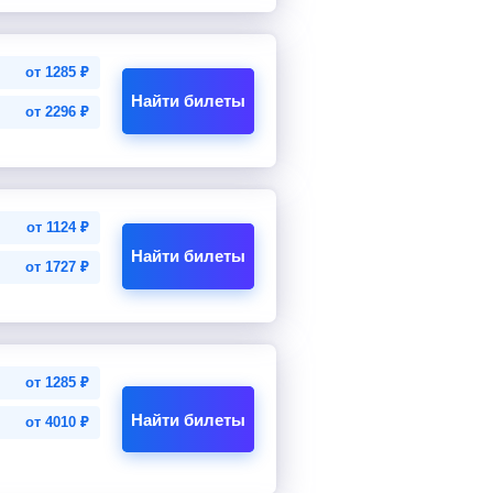
от
1285
₽
Найти билеты
от
2296
₽
от
1124
₽
Найти билеты
от
1727
₽
от
1285
₽
Найти билеты
от
4010
₽