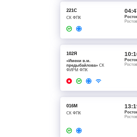
221С
04:4
Росто
СК ФПК
Росто
102Я
10:1
Росто
«Имени в.м.
Росто
предыбайлова»
СК
ФИРМ ФПК
016М
13:1
Росто
СК ФПК
Росто