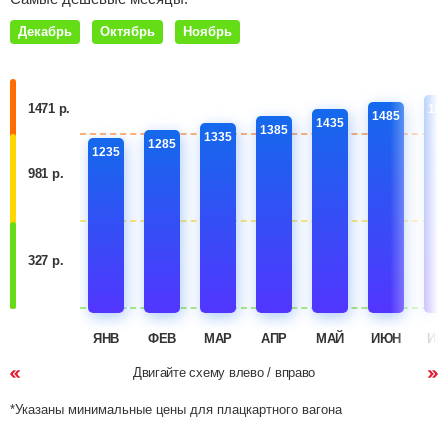
Декабрь
Октябрь
Ноябрь
1471 р.
15
1485
1435
1385
1335
1285
1235
981 р.
327 р.
ЯНВ
ФЕВ
МАР
АПР
МАЙ
ИЮН
ИЮ
Двигайте схему влево / вправо
*Указаны минимальные цены для плацкартного вагона