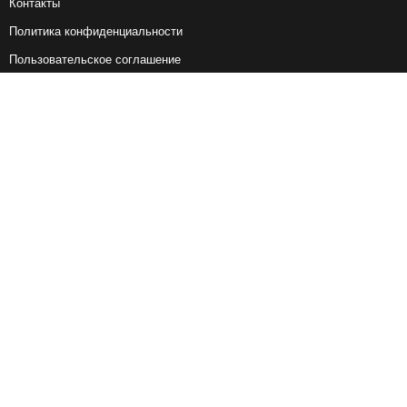
Контакты
Политика конфиденциальности
Пользовательское соглашение
Справочная информация
Возврат ж/д билетов
Наши сервисы
Авиабилеты
Ж/Д Билеты
Электрички
Автобусы
Маршрутки
Попутки
Ссылки на наши соцсети