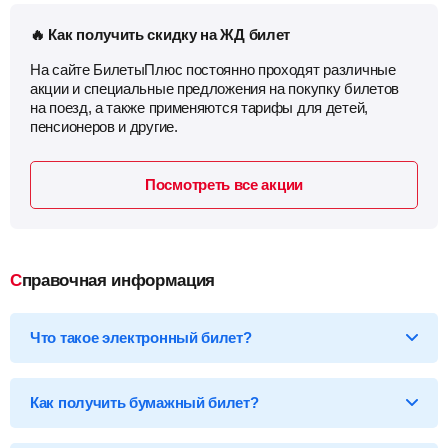
🔥 Как получить скидку на ЖД билет
На сайте БилетыПлюс постоянно проходят различные
акции и специальные предложения на покупку билетов
на поезд, а также применяются тарифы для детей,
пенсионеров и другие.
Посмотреть все акции
Справочная информация
Что такое электронный билет?
*Электронный билет на поезд
— произведя оплату, вы
получаете на email электронный билет (посадочный купон), в
Как получить бумажный билет?
котором указаны детали вашей поездки, а также данные о
пассажире.
Бумажный билет можно получить двумя способами: