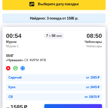
Выберите дату поездки
Найдено: 3 поезда от 1585 р.
00:54
08:50
7
56
ч
мин
Муром
Чебоксары
Муром-1
Чебоксары
054Г
«Чувашия»
СК ФИРМ ФПК
Сидячий
от
1585
₽
Купе
от
2445
₽
СВ
от
10635
₽
1585
₽