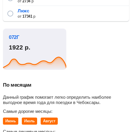
от
2734
р
Люкс
от
17341
р
072Г
1922
р.
По месяцам
Данный график помогает легко определить наиболее
выгодное время года для поездки в Чебоксары.
Самые дорогие месяцы:
Июнь
Июль
Август
Самые дешевые месяцы: