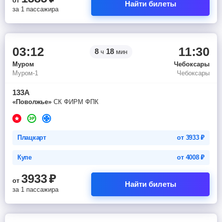
от
Найти билеты
за 1 пассажира
03:12
11:30
8
18
ч
мин
Муром
Чебоксары
Муром-1
Чебоксары
133А
«Поволжье»
СК ФИРМ ФПК
Плацкарт
от
3933
₽
Купе
от
4008
₽
3933
₽
от
Найти билеты
за 1 пассажира