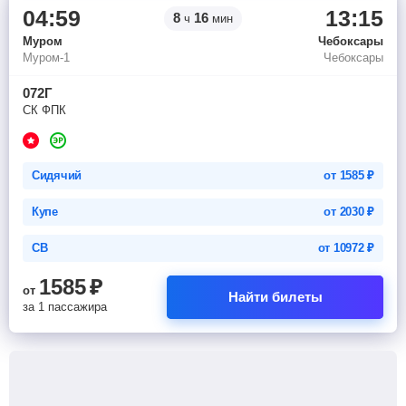
04:59
13:15
8
16
ч
мин
Муром
Чебоксары
Муром-1
Чебоксары
072Г
СК ФПК
Сидячий
от
1585
₽
Купе
от
2030
₽
СВ
от
10972
₽
1585
₽
от
Найти билеты
за 1 пассажира