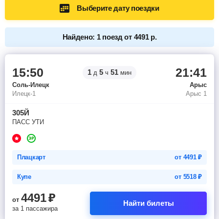
Выберите дату поездки
Найдено: 1 поезд от 4491 р.
15:50
21:41
1
5
51
д
ч
мин
Соль-Илецк
Арыс
Илецк-1
Арыс 1
305Й
ПАСС УТИ
Плацкарт
от
4491
₽
Купе
от
5518
₽
4491
₽
от
Найти билеты
за 1 пассажира