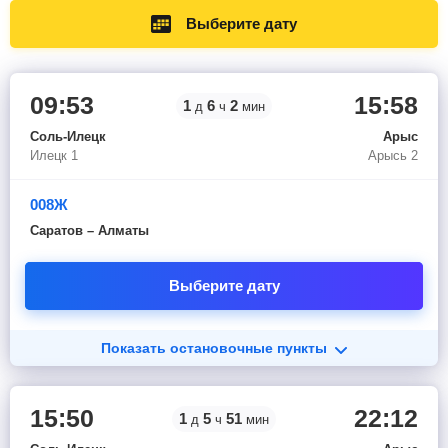
Выберите дату
09:53
15:58
1
6
2
д
ч
мин
Соль-Илецк
Арыс
Илецк 1
Арысь 2
008Ж
Саратов – Алматы
Выберите дату
Показать остановочные пункты
15:50
22:12
1
5
51
д
ч
мин