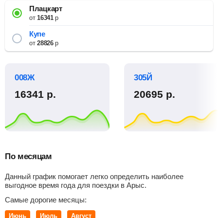
Плацкарт
от
16341
р
Купе
от
28826
р
008Ж
305Й
16341
р.
20695
р.
По месяцам
Данный график помогает легко определить наиболее
выгодное время года для поездки в Арыс.
Самые дорогие месяцы:
Июнь
Июль
Август