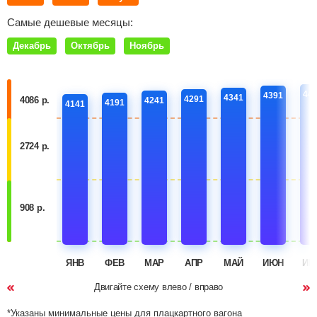
Самые дешевые месяцы:
Декабрь
Октябрь
Ноябрь
44
4391
4341
4291
4086 р.
4241
4191
4141
2724 р.
908 р.
ЯНВ
ФЕВ
МАР
АПР
МАЙ
ИЮН
ИЮ
Двигайте схему влево / вправо
*Указаны минимальные цены для плацкартного вагона