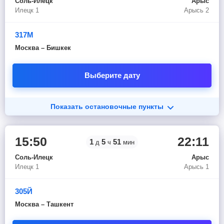
Соль-Илецк
Арыс
Илецк 1
Арысь 2
317М
Москва – Бишкек
Выберите дату
Показать остановочные пункты
15:50
22:11
1
5
51
д
ч
мин
Соль-Илецк
Арыс
Илецк 1
Арысь 1
305Й
Москва – Ташкент