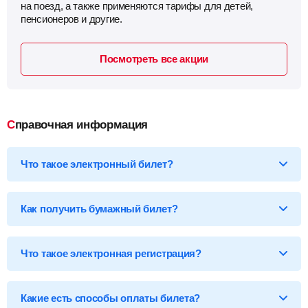
на поезд, а также применяются тарифы для детей,
пенсионеров и другие.
Посмотреть все акции
Справочная информация
Что такое электронный билет?
*Электронный билет на поезд
— произведя оплату, вы
получаете на email электронный билет (посадочный купон), в
Как получить бумажный билет?
котором указаны детали вашей поездки, а также данные о
пассажире.
Бумажный билет можно получить двумя способами:
Что такое электронная регистрация?
В кассе ж/д вокзала
— сообщите кассиру 14-ти
значный код электронного билета и вам бесплатно
распечатают обычный билет на фирменном бланке.
В терминале саморегистрации
— введите 14-ти
Какие есть способы оплаты билета?
значный код и номер документа, указанного в