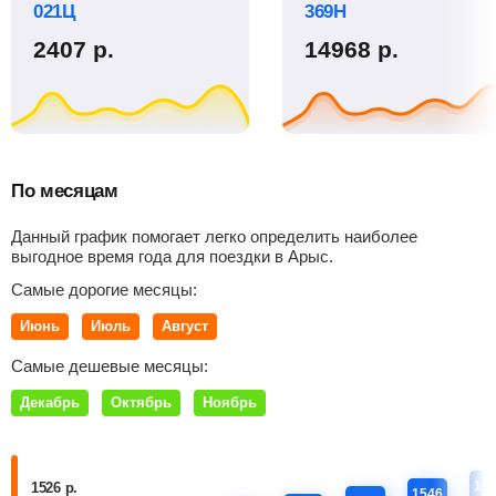
021Ц
369Н
2407
р.
14968
р.
По месяцам
Данный график помогает легко определить наиболее
выгодное время года для поездки в Арыс.
Самые дорогие месяцы:
Июнь
Июль
Август
Самые дешевые месяцы:
Декабрь
Октябрь
Ноябрь
15
1526 р.
1546