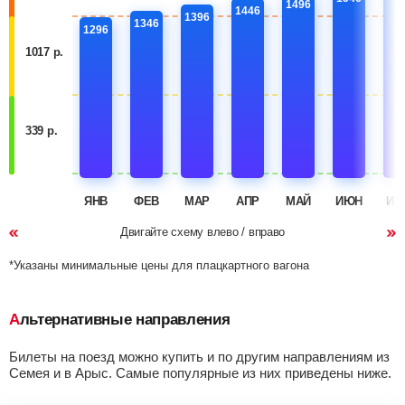
1496
1446
1396
1346
1296
1017 р.
339 р.
ЯНВ
ФЕВ
МАР
АПР
МАЙ
ИЮН
ИЮ
Двигайте схему влево / вправо
*Указаны минимальные цены для плацкартного вагона
Альтернативные направления
Билеты на поезд можно купить и по другим направлениям из
Семея и в Арыс. Самые популярные из них приведены ниже.