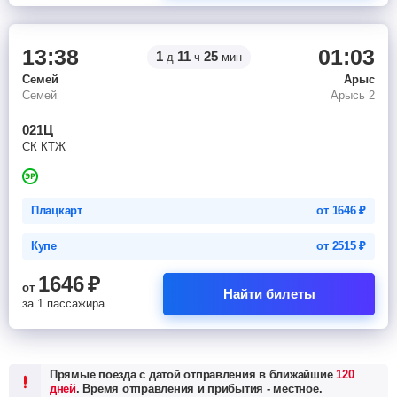
13:38
01:03
1
11
25
д
ч
мин
Семей
Арыс
Семей
Арысь 2
021Ц
СК КТЖ
Плацкарт
от
1646
₽
Купе
от
2515
₽
1646
₽
от
Найти билеты
за 1 пассажира
Прямые поезда с датой отправления в ближайшие
120
дней
. Время отправления и прибытия - местное.