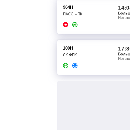
964Н
14:0
Больш
ПАСС ФПК
Иртыш
109Н
17:3
Больш
СК ФПК
Иртыш