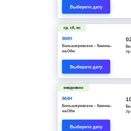
Выберите дату
ср, сб, вс
968Н
0
Большегривское – Камень-
Бо
на-Оби
Ир
Выберите дату
ежедневно
964Н
1
Большегривское – Камень-
Бо
на-Оби
Ир
Выберите дату