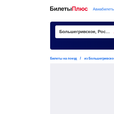
Авиабилет
Билеты на поезд
из Большегривско