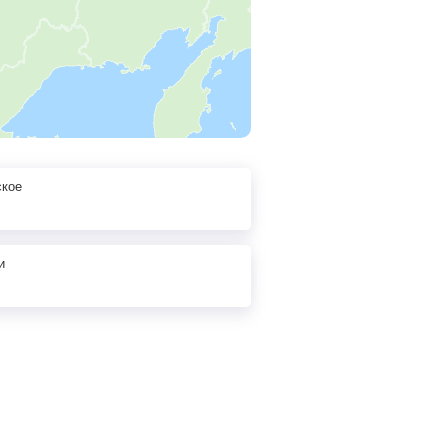
ское
и