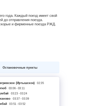
го года. Каждый поезд имеет свой
й до отправления поезда.
а скорые и фирменные поезда РЖД.
Остановочные пункты
егривское
(Иртышское)
02:35
ютюб
03:06 - 03:11
умбай
03:23 - 03:24
ханово
03:37 - 03:39
нбай
03:51 - 03:52