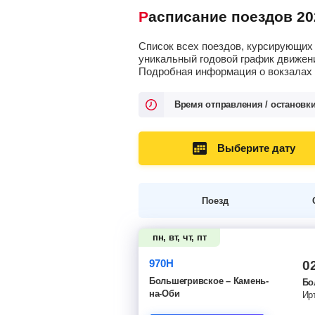
Расписание поездов 20
Список всех поездов, курсирующих 
уникальный годовой график движени
Подробная информация о вокзалах о
Время отправления / остановк
Выберите дату
Поезд
пн, вт, чт, пт
970Н
0
Большегривское – Камень-
Бо
на-Оби
Ир