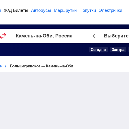
ы
Ж/Д Билеты
Автобусы
Маршрутки
Попутки
Электрички
Выберите
Сегодня
Завтра
е
Большегривское — Камень-на-Оби