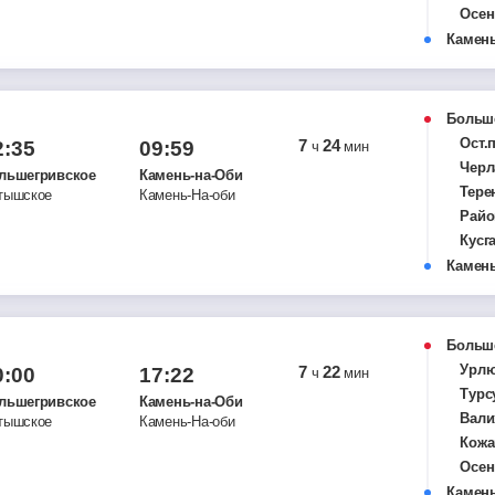
Осен
Мын
Камень
Кызы
Кара
Чеба
Больш
Зубк
Ост.
7
24
2:35
09:59
ч
мин
Аксе
Черл
льшегривское
Камень-на-Оби
Ост.
Тере
тышское
Камень-На-оби
Крас
Райо
Цент
Кусг
Хаб
Осол
Камень
Урыв
Кара
Ост.
Чеба
Панк
Зубк
Больш
Свет
Аксе
Урл
7
22
0:00
17:22
ч
мин
Нова
Ост.
Турс
льшегривское
Камень-на-Оби
Крас
Вали
тышское
Камень-На-оби
Цент
Кожа
Хаб
Осен
Урыв
Мын
Камень