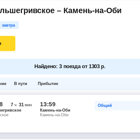
льшегривское – Камень-на-Оби
завтра
и
Найдено: 3 поезда от 1303 р.
ние
В пути
Прибытие
8
13:59
7
31
ч
мин
Общий
егривское
Камень-на-Оби
ское
Камень-на-Оби