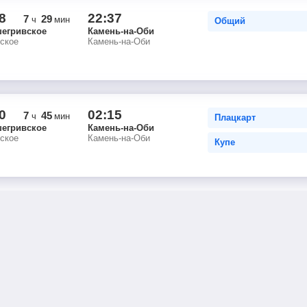
8
22:37
7
29
ч
мин
Общий
егривское
Камень-на-Оби
ское
Камень-на-Оби
0
02:15
7
45
ч
мин
Плацкарт
егривское
Камень-на-Оби
ское
Камень-на-Оби
Купе