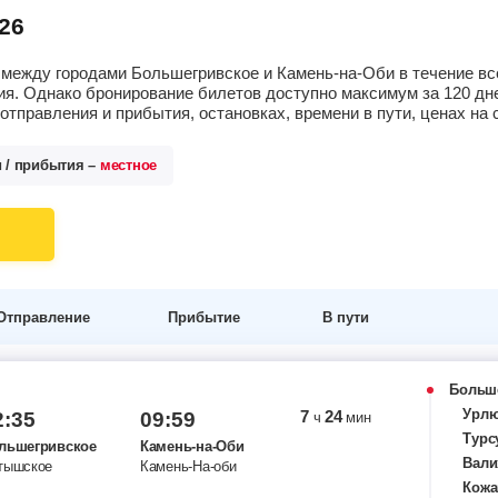
26
между городами Большегривское и Камень-на-Оби в течение все
я. Однако бронирование билетов доступно максимум за 120 дне
тправления и прибытия, остановках, времени в пути, ценах н
и / прибытия –
местное
Отправление
Прибытие
В пути
Больш
Урл
7
24
2:35
09:59
ч
мин
Турс
льшегривское
Камень-на-Оби
Вали
тышское
Камень-На-оби
Кожа