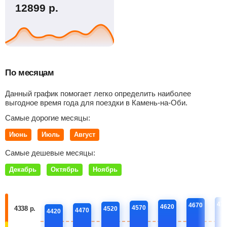
12899
р.
По месяцам
Данный график помогает легко определить наиболее
выгодное время года для поездки в Камень-на-Оби.
Самые дорогие месяцы:
Июнь
Июль
Август
Самые дешевые месяцы:
Декабрь
Октябрь
Ноябрь
47
4670
4620
4570
4338 р.
4520
4470
4420