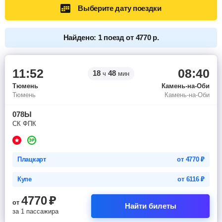
Выберите дату поездки
Найдено: 1 поезд от 4770 р.
11:52
08:40
18
48
ч
мин
Тюмень
Камень-на-Оби
Тюмень
Камень-на-Оби
078Ы
СК ФПК
Плацкарт
от
4770
₽
Купе
от
6116
₽
4770
₽
от
Найти билеты
за 1 пассажира