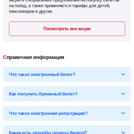
на поезд, а также применяются тарифы для детей,
пенсионеров и другие.
Посмотреть все акции
Справочная информация
Что такое электронный билет?
*Электронный билет на поезд
— произведя оплату, вы
получаете на email электронный билет (посадочный купон), в
Как получить бумажный билет?
котором указаны детали вашей поездки, а также данные о
пассажире.
Бумажный билет можно получить двумя способами:
Что такое электронная регистрация?
В кассе ж/д вокзала
— сообщите кассиру 14-ти
значный код электронного билета и вам бесплатно
распечатают обычный билет на фирменном бланке.
В терминале саморегистрации
— введите 14-ти
Какие есть способы оплаты билета?