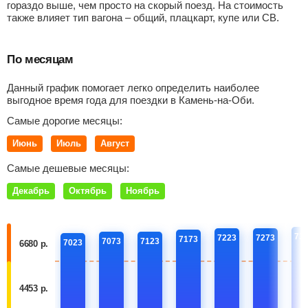
гораздо выше, чем просто на скорый поезд. На стоимость
также влияет тип вагона – общий, плацкарт, купе или СВ.
По месяцам
Данный график помогает легко определить наиболее
выгодное время года для поездки в Камень-на-Оби.
Самые дорогие месяцы:
Июнь
Июль
Август
Самые дешевые месяцы:
Декабрь
Октябрь
Ноябрь
73
7223
7273
7173
7073
7123
7023
6680 р.
4453 р.