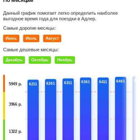
По месяцам
Данный график помогает легко определить наиболее
выгодное время года для поездки в Адлер.
Самые дорогие месяцы:
Июнь
Июль
Август
Самые дешевые месяцы:
Декабрь
Октябрь
Ноябрь
65
6461
6361
6411
6311
6261
5949 р.
6211
3966 р.
1322 р.