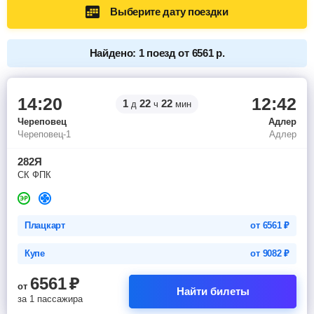
Выберите дату поездки
Найдено: 1 поезд от 6561 р.
14:20
12:42
1
22
22
д
ч
мин
Череповец
Адлер
Череповец-1
Адлер
282Я
СК ФПК
Плацкарт
от
6561
₽
Купе
от
9082
₽
6561
₽
от
Найти билеты
за 1 пассажира