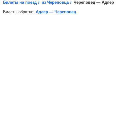
Билеты на поезд
из Череповца
Череповец — Адлер
Билеты обратно:
Адлер — Череповец
*
Электронная регистрация
доступна не на все поезда, в
таких случаях для посадки в поезд вам необходимо будет
распечатать бумажный билет.