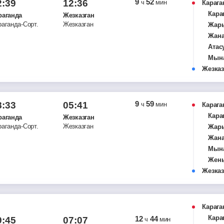
9
52
2:39
12:36
ч
мин
Карага
Кара
раганда
Жезказган
раганда-Сорт.
Жезказган
Жар
Жана
Атас
Мын
Жезказ
Жен
Кыз
Туйе
9
59
8:33
05:41
ч
мин
Карага
Кара
раганда
Жезказган
раганда-Сорт.
Жезказган
Жар
Жана
Мын
Жен
Жезказ
Кыз
Карага
Кара
12
44
9:45
07:07
ч
мин