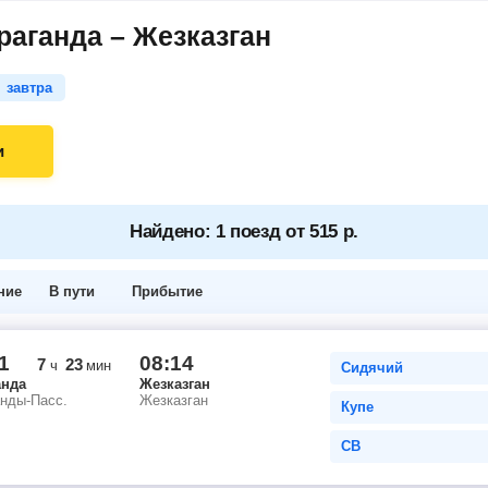
раганда – Жезказган
завтра
и
Найдено: 1 поезд от 515 р.
ние
В пути
Прибытие
1
08:14
7
23
ч
мин
Сидячий
анда
Жезказган
анды-Пасс.
Жезказган
Купе
СВ