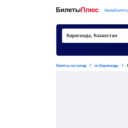
Авиабилет
Билеты на поезд
из Караганды