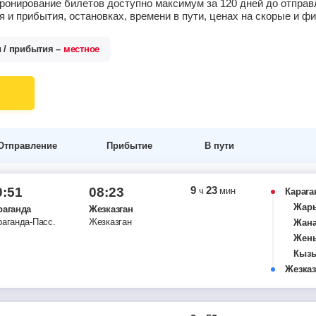
ронирование билетов доступно максимум за 120 дней до отпра
 и прибытия, остановках, времени в пути, ценах на скорые и 
и / прибытия –
местное
Отправление
Прибытие
В пути
9
23
0:51
08:23
ч
мин
Карага
Жар
раганда
Жезказган
раганда-Пасс.
Жезказган
Жана
Жен
Кыз
Жезказ