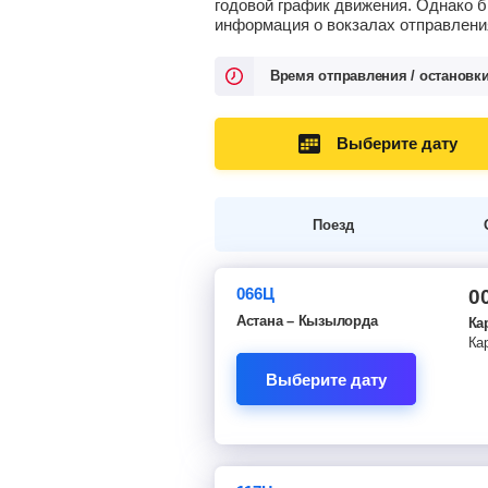
годовой график движения. Однако б
информация о вокзалах отправления
Время отправления / остановк
Выберите дату
Поезд
066Ц
0
Астана – Кызылорда
Ка
Ка
Выберите дату