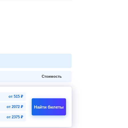
Стоимость
от
515
₽
Найти билеты
от
2072
₽
от
2375
₽