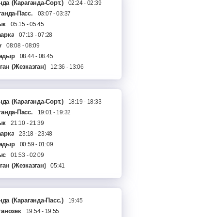
нда
(Караганда-Сорт.)
02:24 - 02:39
ганда-Пасс.
03:07 - 03:37
ык
05:15 - 05:45
арка
07:13 - 07:28
у
08:08 - 08:09
адыр
08:44 - 08:45
ган
ыс
(Жезказган)
09:29 - 09:31
12:36 - 13:06
ылжар
09:55 - 10:10
мойнак
10:48 - 10:50
нда
(Караганда-Сорт.)
18:19 - 18:33
ганда-Пасс.
19:01 - 19:32
ык
21:10 - 21:39
арка
23:18 - 23:48
адыр
00:59 - 01:09
ыс
01:53 - 02:09
ган
ылжар
(Жезказган)
02:37 - 02:59
05:41
нда
(Караганда-Пасс.)
19:45
ганозек
19:54 - 19:55