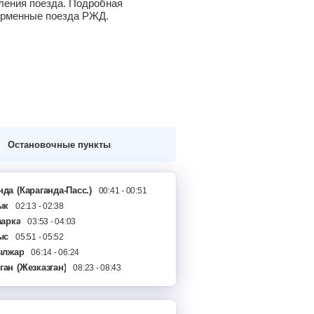
вления поезда. Подробная
фирменные поезда РЖД.
Остановочные пункты
нда
(Караганда-Пасс.)
00:41 - 00:51
ык
02:13 - 02:38
арка
03:53 - 04:03
ыс
05:51 - 05:52
ылжар
06:14 - 06:24
ган
(Жезказган)
08:23 - 08:43