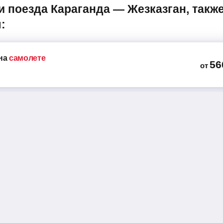
:
на
самолете
56
от