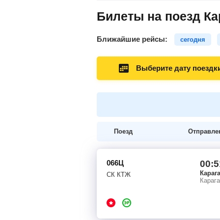
Билеты на поезд Ка
Ближайшие рейсы:
сегодня
Выберите дату поездк
Поезд
Отправле
066Ц
00:5
Караг
СК КТЖ
Караг