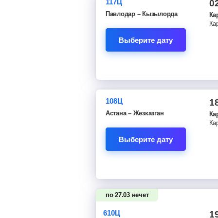
117Ц
0
Павлодар – Кызылорда
Ка
Ка
Выберите дату
108Ц
1
Астана – Жезказган
Ка
Ка
Выберите дату
по 27.03 нечет
610Ц
1