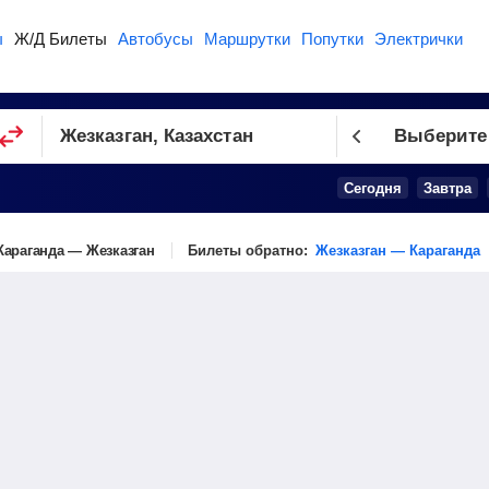
ы
Ж/Д Билеты
Автобусы
Маршрутки
Попутки
Электрички
Выберите
Сегодня
Завтра
Караганда — Жезказган
Билеты обратно:
Жезказган — Караганда