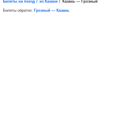
Билеты на поезд
из Казани
Казань — Грозный
Билеты обратно:
Грозный — Казань
*
Электронная регистрация
доступна не на все поезда, в
таких случаях для посадки в поезд вам необходимо будет
распечатать бумажный билет.