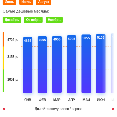
Июнь
Июль
Август
Самые дешевые месяцы:
Декабрь
Октябрь
Ноябрь
51
5105
5055
5005
4955
4729 р.
4905
4855
3153 р.
1051 р.
ЯНВ
ФЕВ
МАР
АПР
МАЙ
ИЮН
ИЮ
Двигайте схему влево / вправо