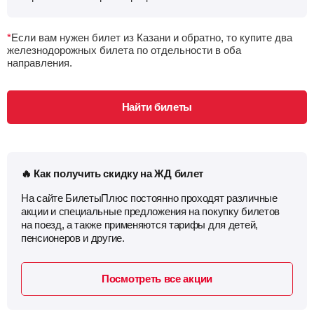
Плац.
Купе
–
–
–
4386
р.
10030
р.
*
Если вам нужен билет из Казани и обратно, то купите два
железнодорожных билета по отдельности в оба
Казань — Ташкент
направления.
Найти билеты
Поездов: 1
Плац.
Купе
Найти билеты
–
–
–
15273
р.
20494
р.
Казань — Тюмень
Найти билеты
Поездов: 9
🔥 Как получить скидку на ЖД билет
Плац.
Купе
Люкс
На сайте БилетыПлюс постоянно проходят различные
–
–
6072
р.
9790
р.
17673
р.
акции и специальные предложения на покупку билетов
на поезд, а также применяются тарифы для детей,
пенсионеров и другие.
Посмотреть все акции