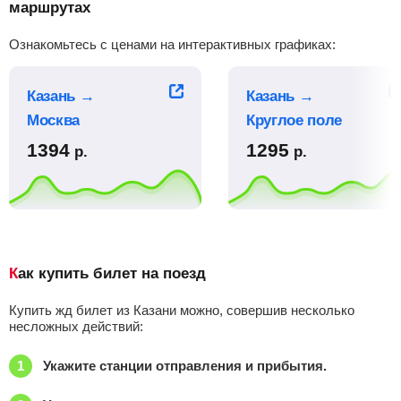
Найти билеты
маршрутах
Поездов: 2
Ознакомьтесь с ценами на интерактивных графиках:
Сид.
Плац.
Купе
Люкс
–
5169
р.
7409
р.
14394
р.
33891
р.
Казань →
Казань →
Казань — Озеро-Куреево
Найти билеты
Москва
Круглое поле
Поездов: 1
1394
1295
р.
р.
Плац.
Купе
–
–
–
12899
р.
22773
р.
Казань — Омск
Найти билеты
Поездов: 1
Плац.
Купе
Как купить билет на поезд
–
–
–
12037
р.
24534
р.
Купить жд билет из Казани можно, совершив несколько
несложных действий:
Казань — Пенза
Найти билеты
Поездов: 2
Укажите станции отправления и прибытия.
Плац.
Купе
–
–
–
1249
р.
1569
р.