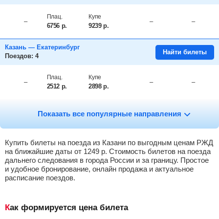
Плац.
Купе
–
–
–
6756
р.
9239
р.
Казань — Екатеринбург
Найти билеты
Поездов: 4
Плац.
Купе
–
–
–
2512
р.
2898
р.
Казань — Ижевск
Найти билеты
Показать все популярные направления
Поездов: 7
Плац.
Купе
Люкс
Купить билеты на поезда из Казани по выгодным ценам РЖД
–
–
1868
р.
3974
р.
18444
р.
на ближайшие даты от
1249
р.
Стоимость билетов на поезда
дальнего следования в города России и за границу. Простое
Казань — Киров
и удобное бронирование, онлайн продажа и актуальное
Найти билеты
Поездов: 2
расписание поездов.
Плац.
Купе
–
–
–
Как формируется цена билета
1315
р.
1359
р.