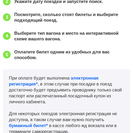
Укажите дату поездки и запустите поиск.
Казань — Пермь
Посмотрите, сколько стоят билеты и выберите
Найти билеты
Поездов: 3
подходящий поезд.
Плац.
Купе
Люкс
Выберите тип вагона и место на интерактивной
–
–
6191
р.
1567
р.
21858
р.
схеме вашего вагона.
Казань — Приобье
Оплатите билет одним из удобных для вас
Найти билеты
Поездов: 1
способом.
Плац.
Купе
Люкс
–
–
11002
р.
13815
р.
42324
р.
При оплате будет выполнена
электронная
регистрация*
, в этом случае при посадке в поезд
Казань — Санкт-Петербург
Найти билеты
достаточно будет предъявить проводнику только свой
Поездов: 3
паспорт или распечатанный посадочный купон из
личного кабинета.
Плац.
Купе
–
–
–
2809
р.
3981
р.
Для некоторых поездов электронная регистрация не
доступна, в таком случае вам нужно получить
Казань — Симферополь
бумажный билет*
в кассе любого жд вокзала или в
Найти билеты
Поездов: 3
терминале саморегистрации.