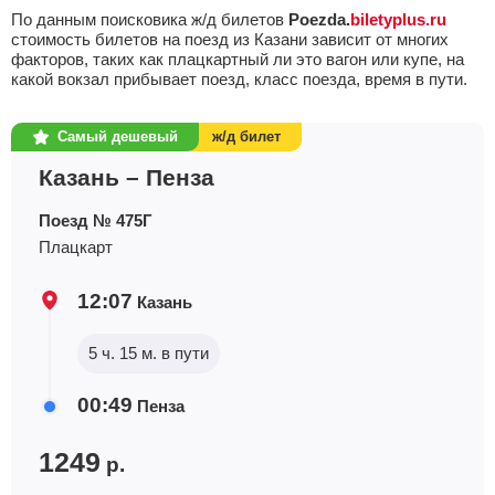
По данным поисковика ж/д билетов
Poezda.
biletyplus.ru
Казань — Кисловодск
Найти билеты
стоимость билетов на поезд из Казани зависит от многих
Поездов: 7
факторов, таких как плацкартный ли это вагон или купе, на
какой вокзал прибывает поезд, класс поезда, время в пути.
Плац.
Купе
Люкс
–
–
1315
р.
1359
р.
4296
р.
Самый дешевый
ж/д билет
Казань — Круглое поле
Найти билеты
Казань – Пенза
Поездов: 1
Поезд № 475Г
Сид.
Плац.
Купе
Люкс
–
Плацкарт
1295
р.
3629
р.
8629
р.
6803
р.
Казань — Москва
12:07
Казань
Найти билеты
Поездов: 19
5 ч. 15 м. в пути
Сид.
Плац.
Купе
Люкс
Мягкий
1394
р.
1704
р.
2433
р.
7298
р.
52175
р.
00:49
Пенза
Казань — Нижневартовск
Найти билеты
Поездов: 4
1249
р.