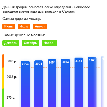
Данный график помогает легко определить наиболее
выгодное время года для поездки в Самару.
Самые дорогие месяцы:
Июнь
Июль
Август
Самые дешевые месяцы:
Декабрь
Октябрь
Ноябрь
32
3204
3154
3018 р.
3104
3054
3004
2954
2012 р.
670 р.