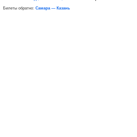
Билеты обратно:
Самара — Казань
*
Электронная регистрация
доступна не на все поезда, в
таких случаях для посадки в поезд вам необходимо будет
распечатать бумажный билет.