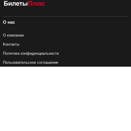
О нас
О компании
Контакты
Политика конфиденциальности
Пользовательское соглашение
Справочная информация
Возврат ж/д билетов
Наши сервисы
Авиабилеты
Ж/Д Билеты
Электрички