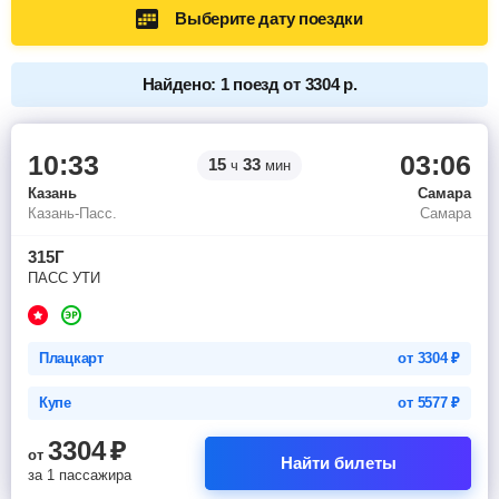
Выберите дату поездки
Найдено: 1 поезд от 3304 р.
10:33
03:06
15
33
ч
мин
Казань
Самара
Казань-Пасс.
Самара
315Г
ПАСС УТИ
Плацкарт
от
3304
₽
Купе
от
5577
₽
3304
₽
от
Найти билеты
за 1 пассажира