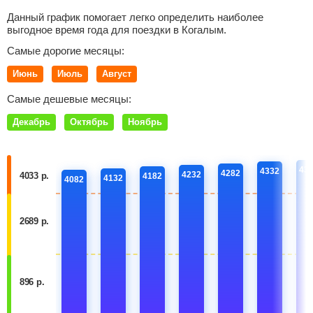
Данный график помогает легко определить наиболее
выгодное время года для поездки в Когалым.
Самые дорогие месяцы:
Июнь
Июль
Август
Самые дешевые месяцы:
Декабрь
Октябрь
Ноябрь
43
4332
4282
4232
4033 р.
4182
4132
4082
2689 р.
896 р.