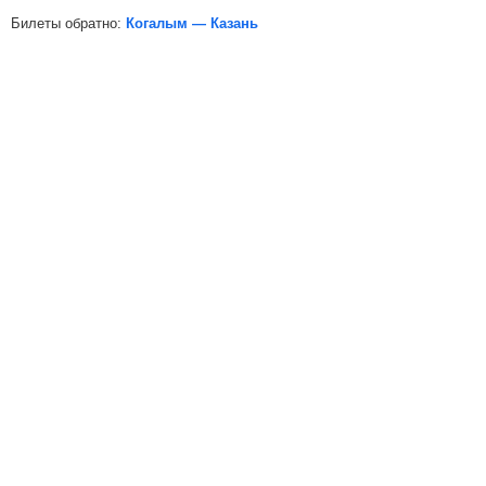
Билеты обратно:
Когалым — Казань
*
Электронная регистрация
доступна не на все поезда, в
таких случаях для посадки в поезд вам необходимо будет
распечатать бумажный билет.