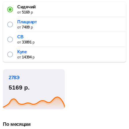
Сидячий
от
5169
р
Плацкарт
от
7409
р
СВ
от
33891
р
Купе
от
14394
р
278Э
5169
р.
По месяцам