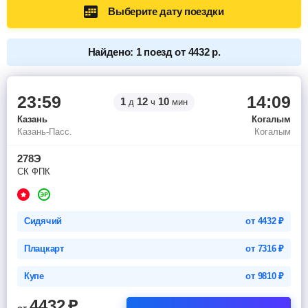
Выберите дату поездки
Найдено: 1 поезд от 4432 р.
23:59
14:09
1
12
10
д
ч
мин
Казань
Когалым
Казань-Пасс.
Когалым
278Э
СК ФПК
Сидячий
от
4432
₽
Плацкарт
от
7316
₽
Купе
от
9810
₽
4432
₽