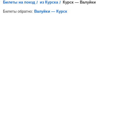
Билеты на поезд
из Курска
Курск — Валуйки
Билеты обратно:
Валуйки — Курск
*
Электронная регистрация
доступна не на все поезда, в
таких случаях для посадки в поезд вам необходимо будет
распечатать бумажный билет.