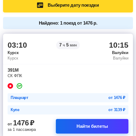
Выберите дату поездки
Найдено: 1 поезд от 1476 р.
03:10
10:15
7
5
ч
мин
Курск
Валуйки
Курск
Валуйки
391М
СК ФПК
Плацкарт
от
1476
₽
Купе
от
3139
₽
1476
₽
от
Найти билеты
за 1 пассажира