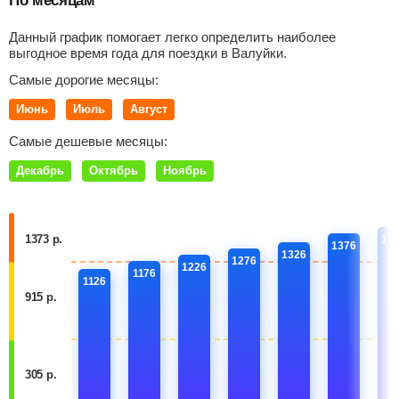
По месяцам
Данный график помогает легко определить наиболее
выгодное время года для поездки в Валуйки.
Самые дорогие месяцы:
Июнь
Июль
Август
Самые дешевые месяцы:
Декабрь
Октябрь
Ноябрь
1373 р.
14
1376
1326
1276
1226
1176
1126
915 р.
305 р.