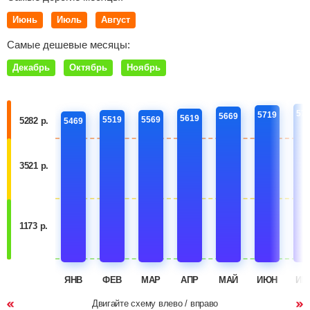
Июнь
Июль
Август
Самые дешевые месяцы:
Декабрь
Октябрь
Ноябрь
57
5719
5669
5619
5519
5569
5282 р.
5469
3521 р.
1173 р.
ЯНВ
ФЕВ
МАР
АПР
МАЙ
ИЮН
ИЮ
Двигайте схему влево / вправо