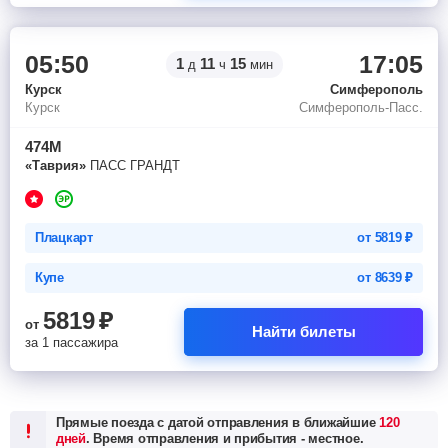
05:50
17:05
1
11
15
д
ч
мин
Курск
Симферополь
Курск
Симферополь-Пасс.
474М
«Таврия»
ПАСС ГРАНДТ
Плацкарт
от
5819
₽
Купе
от
8639
₽
5819
₽
от
Найти билеты
за 1 пассажира
Прямые поезда с датой отправления в ближайшие
120
дней
. Время отправления и прибытия - местное.