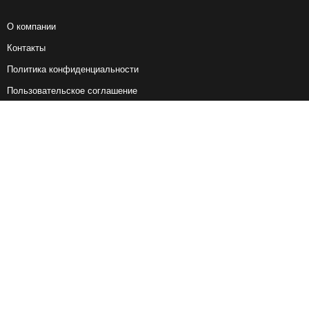
О компании
Контакты
Политика конфиденциальности
Пользовательское соглашение
Справочная информация
Возврат ж/д билетов
Наши сервисы
Авиабилеты
Ж/Д Билеты
Электрички
Автобусы
Маршрутки
Попутки