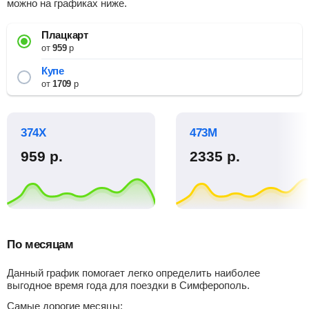
можно на графиках ниже.
Плацкарт
от
959
р
Купе
от
1709
р
374Х
473М
959
р.
2335
р.
По месяцам
Данный график помогает легко определить наиболее
выгодное время года для поездки в Симферополь.
Самые дорогие месяцы: