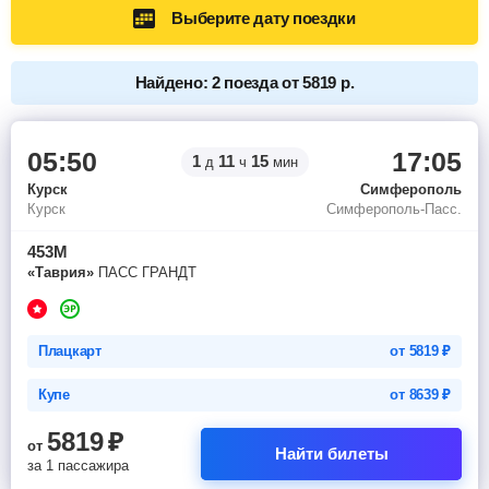
Выберите дату поездки
Найдено: 2 поезда от 5819 р.
05:50
17:05
1
11
15
д
ч
мин
Курск
Симферополь
Курск
Симферополь-Пасс.
453М
«Таврия»
ПАСС ГРАНДТ
Плацкарт
от
5819
₽
Купе
от
8639
₽
5819
₽
от
Найти билеты
за 1 пассажира