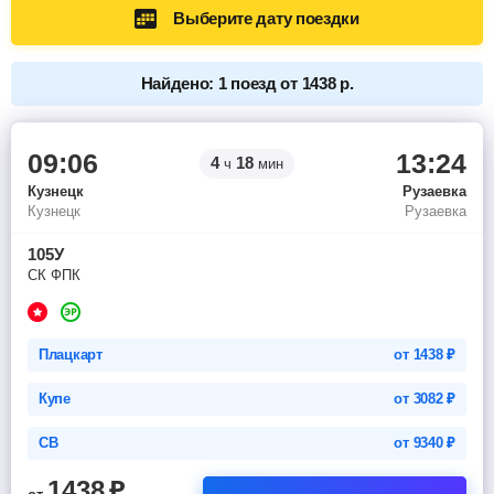
Выберите дату поездки
Найдено: 1 поезд от 1438 р.
09:06
13:24
4
18
ч
мин
Кузнецк
Рузаевка
Кузнецк
Рузаевка
105У
СК ФПК
Плацкарт
от
1438
₽
Купе
от
3082
₽
СВ
от
9340
₽
1438
₽