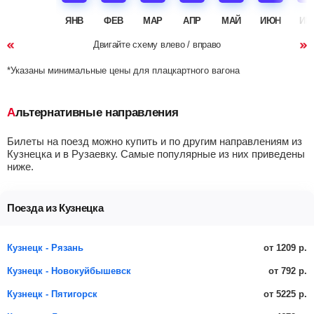
ЯНВ
ФЕВ
МАР
АПР
МАЙ
ИЮН
ИЮ
Двигайте схему влево / вправо
*Указаны минимальные цены для плацкартного вагона
Альтернативные направления
Билеты на поезд можно купить и по другим направлениям из
Кузнецка и в Рузаевку. Самые популярные из них приведены
ниже.
Поезда из Кузнецка
от 1209 р.
Кузнецк - Рязань
от 792 р.
Кузнецк - Новокуйбышевск
от 5225 р.
Кузнецк - Пятигорск