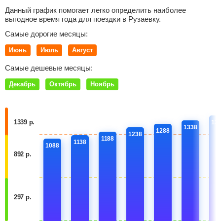
Данный график помогает легко определить наиболее
выгодное время года для поездки в Рузаевку.
Самые дорогие месяцы:
Июнь
Июль
Август
Самые дешевые месяцы:
Декабрь
Октябрь
Ноябрь
1339 р.
13
1338
1288
1238
1188
1138
1088
892 р.
297 р.