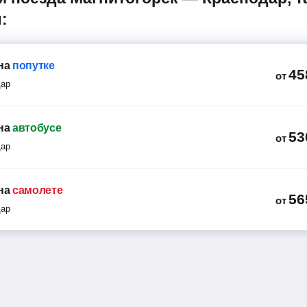
:
на
попутке
45
от
дар
на
автобусе
53
от
дар
на
самолете
56
от
дар