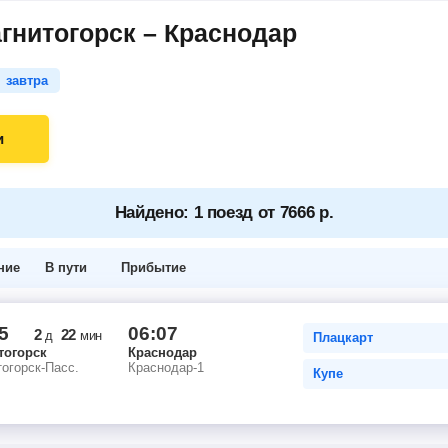
гнитогорск – Краснодар
завтра
и
Найдено: 1 поезд от 7666 р.
ние
В пути
Прибытие
5
06:07
2
22
д
мин
Плацкарт
тогорск
Краснодар
огорск-Пасс.
Краснодар-1
Купе