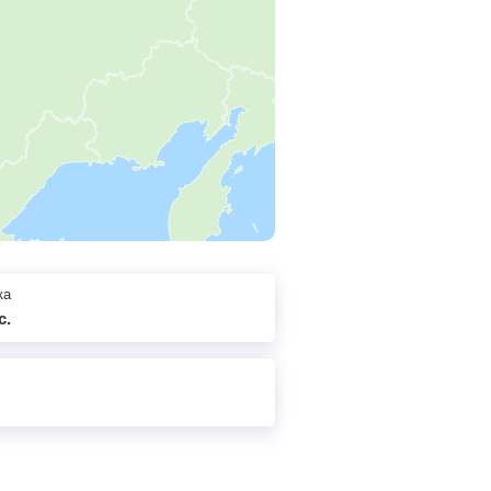
ка
с.