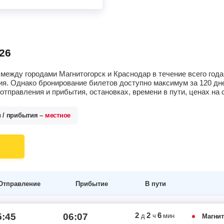
26
между городами Магнитогорск и Краснодар в течение всего года
я. Однако бронирование билетов доступно максимум за 120 дне
тправления и прибытия, остановках, времени в пути, ценах н
и / прибытия –
местное
Отправление
Прибытие
В пути
2
2
6
5:45
06:07
д
ч
мин
Магнит