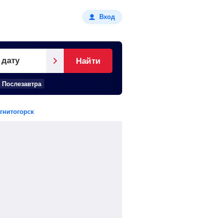
Вход
 дату
Найти
Послезавтра
гнитогорск