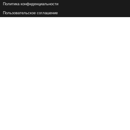
Политика конфиденциальности
Пользовательское соглашение
Справочная информация
Возврат ж/д билетов
Наши сервисы
Авиабилеты
Ж/Д Билеты
Электрички
Автобусы
Маршрутки
Попутки
Ссылки на наши соцсети