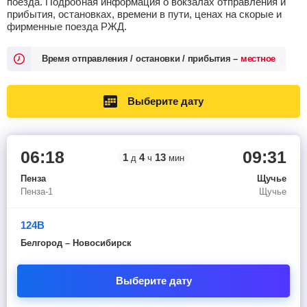
поезда. Подробная информация о вокзалах отправления и
прибытия, остановках, времени в пути, ценах на скорые и
фирменные поезда РЖД.
Время отправления / остановки / прибытия –
местное
Выберите дату
06:18
09:31
1
4
13
д
ч
мин
Пенза
Щучье
Пенза-1
Щучье
124В
Белгород – Новосибирск
Выберите дату