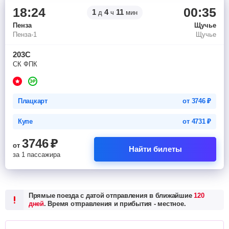
18:24
00:35
1
4
11
д
ч
мин
Пенза
Щучье
Пенза-1
Щучье
203С
СК ФПК
Плацкарт
от
3746
₽
Купе
от
4731
₽
3746
₽
от
Найти билеты
за 1 пассажира
Прямые поезда с датой отправления в ближайшие
120
дней
. Время отправления и прибытия - местное.