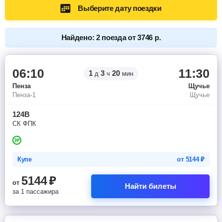
Выберите дату поездки
Найдено: 2 поезда от 3746 р.
06:10
11:30
1
3
20
д
ч
мин
Пенза
Щучье
Пенза-1
Щучье
124В
СК ФПК
Купе
от
5144
₽
5144
₽
от
Найти билеты
за 1 пассажира