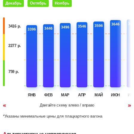
Декабрь
Октябрь
Ноябрь
36
3646
3596
3416 р.
3546
3496
3446
3396
2277 р.
759 р.
ЯНВ
ФЕВ
МАР
АПР
МАЙ
ИЮН
ИЮ
Двигайте схему влево / вправо
*Указаны минимальные цены для плацкартного вагона