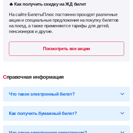
🔥 Как получить скидку на ЖД билет
На сайте БилетыПлюс постоянно проходят различные
акции и специальные предложения на покупку билетов
на поезд, а также применяются тарифы для детей,
пенсионеров и другие.
Посмотреть все акции
Справочная информация
Что такое электронный билет?
*Электронный билет на поезд
— произведя оплату, вы
получаете на email электронный билет (посадочный купон), в
Как получить бумажный билет?
котором указаны детали вашей поездки, а также данные о
пассажире.
Бумажный билет можно получить двумя способами:
Что такое электронная регистрация?
В кассе ж/д вокзала
— сообщите кассиру 14-ти