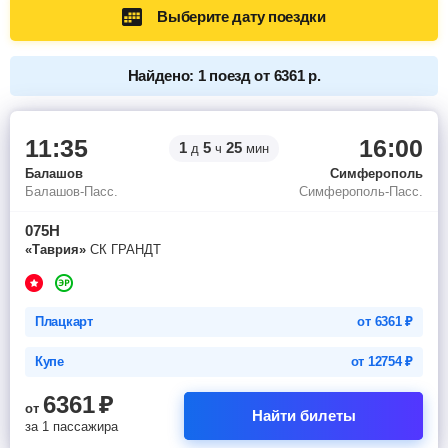
Выберите дату поездки
Найдено: 1 поезд от 6361 р.
11:35
16:00
1
5
25
д
ч
мин
Балашов
Симферополь
Балашов-Пасс.
Симферополь-Пасс.
075Н
«Таврия»
СК ГРАНДТ
Плацкарт
от
6361
₽
Купе
от
12754
₽
6361
₽
от
Найти билеты
за 1 пассажира