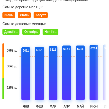
Самые дорогие месяцы:
Июнь
Июль
Август
Самые дешевые месяцы:
Декабрь
Октябрь
Ноябрь
63
6261
6161
6211
6111
6061
5769 р.
6011
3846 р.
1282 р.
ЯНВ
ФЕВ
МАР
АПР
МАЙ
ИЮН
ИЮ