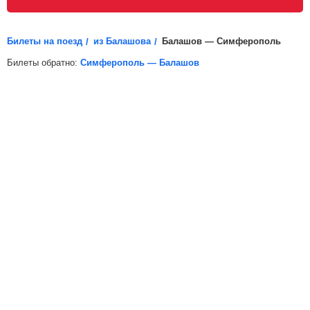
распечатайте электронный билет (посадочный купон)
и возьмите его с собой.
Билеты на поезд
из Балашова
Балашов — Симферополь
Билеты обратно:
Симферополь — Балашов
*
Электронная регистрация
доступна не на все поезда, в
таких случаях для посадки в поезд вам необходимо будет
распечатать бумажный билет.