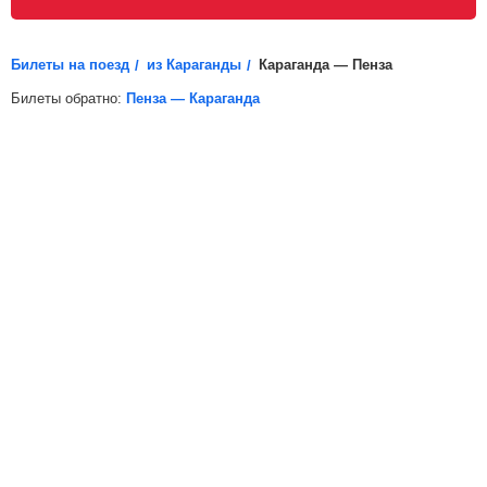
распечатайте электронный билет (посадочный купон)
и возьмите его с собой.
Билеты на поезд
из Караганды
Караганда — Пенза
Билеты обратно:
Пенза — Караганда
*
Электронная регистрация
доступна не на все поезда, в
таких случаях для посадки в поезд вам необходимо будет
распечатать бумажный билет.