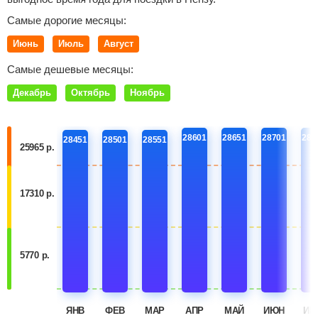
Самые дорогие месяцы:
Июнь
Июль
Август
Самые дешевые месяцы:
Декабрь
Октябрь
Ноябрь
28601
28651
28701
287
28451
28501
28551
25965 р.
17310 р.
5770 р.
ЯНВ
ФЕВ
МАР
АПР
МАЙ
ИЮН
ИЮ