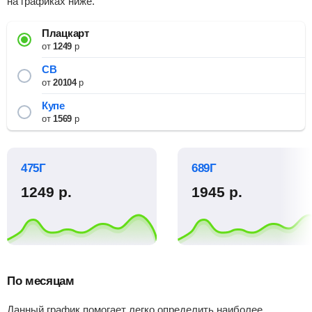
на графиках ниже.
Плацкарт
от
1249
р
СВ
от
20104
р
Купе
от
1569
р
475Г
689Г
1249
р.
1945
р.
По месяцам
Данный график помогает легко определить наиболее