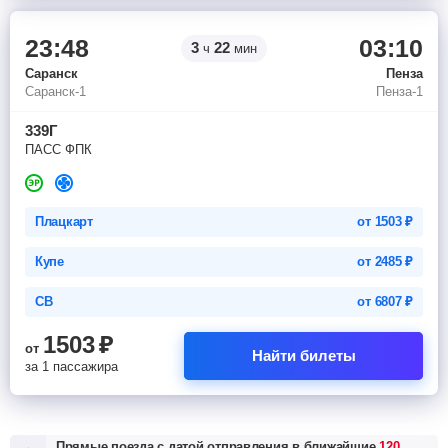
23:48
03:10
3
22
ч
мин
Саранск
Пенза
Саранск-1
Пенза-1
339Г
ПАСС ФПК
Плацкарт
от
1503
₽
Купе
от
2485
₽
СВ
от
6807
₽
1503
₽
от
Найти билеты
за 1 пассажира
Прямые поезда с датой отправления в ближайшие
120