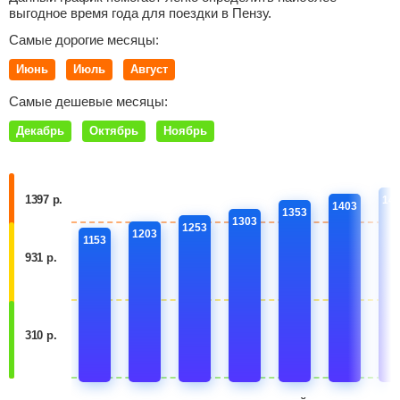
выгодное время года для поездки в Пензу.
Самые дорогие месяцы:
Июнь
Июль
Август
Самые дешевые месяцы:
Декабрь
Октябрь
Ноябрь
1397 р.
14
1403
1353
1303
1253
1203
1153
931 р.
310 р.