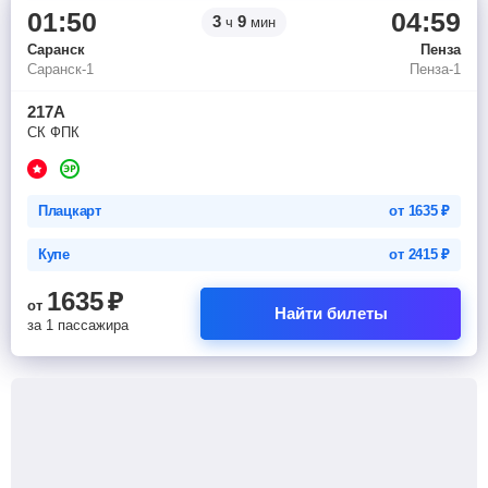
01:50
04:59
3
9
ч
мин
Саранск
Пенза
Саранск-1
Пенза-1
217А
СК ФПК
Плацкарт
от
1635
₽
Купе
от
2415
₽
1635
₽
от
Найти билеты
за 1 пассажира