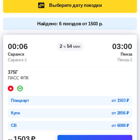
Выберите дату поездки
Найдено: 6 поездов от 1503 р.
00:06
03:00
2
54
ч
мин
Саранск
Пенза
Саранск-1
Пенза-1
375Г
ПАСС ФПК
Плацкарт
от
1503
₽
Купе
от
2856
₽
СВ
от
6088
₽
1503
₽