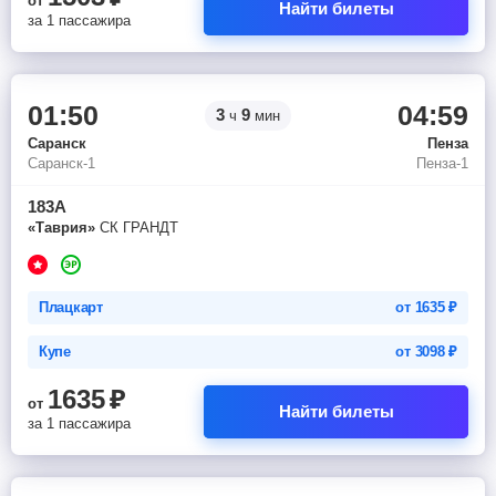
от
Найти билеты
за 1 пассажира
01:50
04:59
3
9
ч
мин
Саранск
Пенза
Саранск-1
Пенза-1
183А
«Таврия»
СК ГРАНДТ
Плацкарт
от
1635
₽
Купе
от
3098
₽
1635
₽
от
Найти билеты
за 1 пассажира