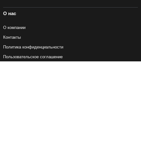
О нас
О компании
Контакты
Политика конфиденциальности
Пользовательское соглашение
Справочная информация
Возврат ж/д билетов
Наши сервисы
Авиабилеты
Ж/Д Билеты
Электрички
Автобусы