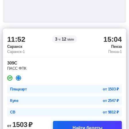
11:52
15:04
3
12
ч
мин
Саранск
Пенза
Саранск-1
Пенза-1
309С
ПАСС ФПК
Плацкарт
от
1503
₽
Купе
от
2547
₽
СВ
от
9812
₽
1503
₽
от
Найти билеты