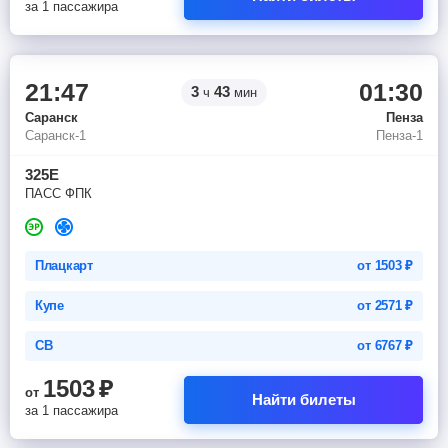
за 1 пассажира
21:47
01:30
3
43
ч
мин
Саранск
Пенза
Саранск-1
Пенза-1
325Е
ПАСС ФПК
Плацкарт
от
1503
₽
Купе
от
2571
₽
СВ
от
6767
₽
1503
₽
от
Найти билеты
за 1 пассажира