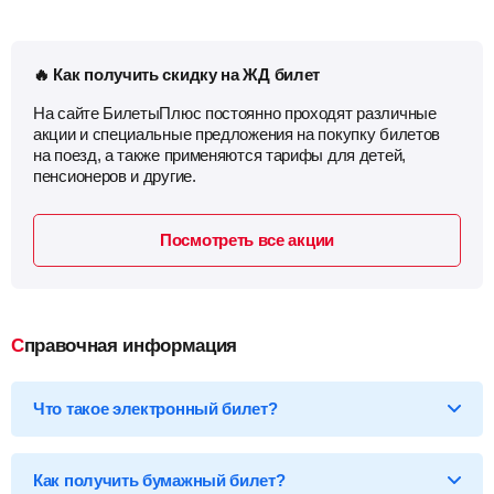
🔥 Как получить скидку на ЖД билет
На сайте БилетыПлюс постоянно проходят различные
акции и специальные предложения на покупку билетов
на поезд, а также применяются тарифы для детей,
пенсионеров и другие.
Посмотреть все акции
Справочная информация
Что такое электронный билет?
*Электронный билет на поезд
— произведя оплату, вы
получаете на email электронный билет (посадочный купон), в
Как получить бумажный билет?
котором указаны детали вашей поездки, а также данные о