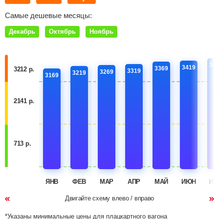
Самые дешевые месяцы:
Декабрь
Октябрь
Ноябрь
34
3419
3369
3212 р.
3319
3269
3219
3169
2141 р.
713 р.
ЯНВ
ФЕВ
МАР
АПР
МАЙ
ИЮН
ИЮ
Двигайте схему влево / вправо
*Указаны минимальные цены для плацкартного вагона