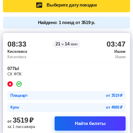
Выберите дату поездки
Найдено: 1 поезд от 3519 р.
08:33
03:47
21
14
ч
мин
Киселевск
Ишим
Киселёвск
Ишим
077Ы
СК ФПК
Плацкарт
от
3519
₽
Купе
от
4980
₽
3519
₽
от
Найти билеты
за 1 пассажира