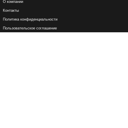
О компании
Контакты
Политика конфиденциальности
Пользовательское соглашение
Справочная информация
Возврат ж/д билетов
Наши сервисы
Авиабилеты
Ж/Д Билеты
Электрички
Автобусы
Маршрутки
Попутки