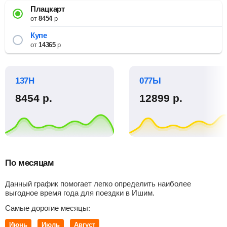
Плацкарт
от
8454
р
Купе
от
14365
р
137Н
077Ы
8454
р.
12899
р.
По месяцам
Данный график помогает легко определить наиболее
выгодное время года для поездки в Ишим.
Самые дорогие месяцы:
Июнь
Июль
Август