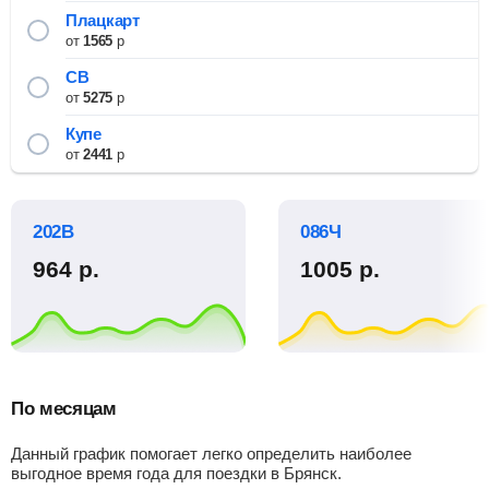
Плацкарт
от
1565
р
СВ
от
5275
р
Купе
от
2441
р
202В
086Ч
964
р.
1005
р.
По месяцам
Данный график помогает легко определить наиболее
выгодное время года для поездки в Брянск.