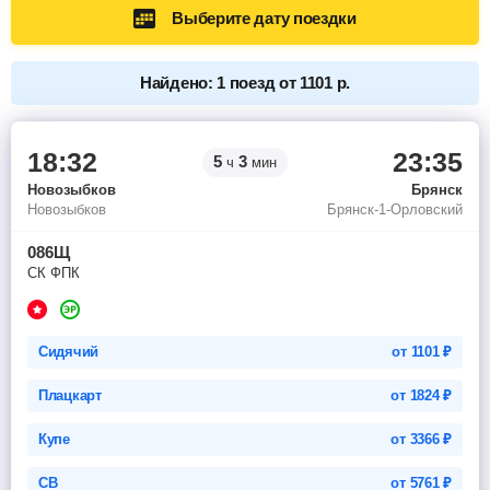
Выберите дату поездки
Найдено: 1 поезд от 1101 р.
18:32
23:35
5
3
ч
мин
Новозыбков
Брянск
Новозыбков
Брянск-1-Орловский
086Щ
СК ФПК
Сидячий
от
1101
₽
Плацкарт
от
1824
₽
Купе
от
3366
₽
СВ
от
5761
₽