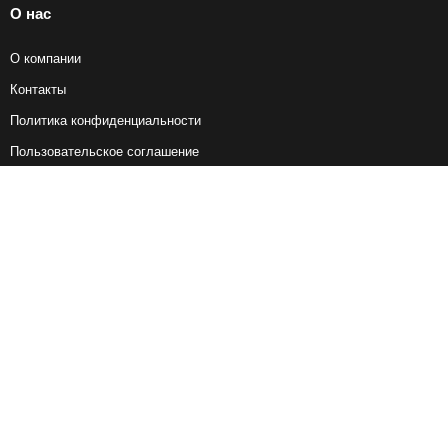
О нас
О компании
Контакты
Политика конфиденциальности
Пользовательское соглашение
Справочная информация
Возврат ж/д билетов
Наши сервисы
Авиабилеты
Ж/Д Билеты
Электрички
Автобусы
Маршрутки