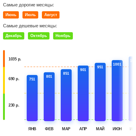
Самые дорогие месяцы:
Июнь
Июль
Август
Самые дешевые месяцы:
Декабрь
Октябрь
Ноябрь
1035 р.
10
1001
951
901
851
801
690 р.
751
230 р.
ЯНВ
ФЕВ
МАР
АПР
МАЙ
ИЮН
ИЮ