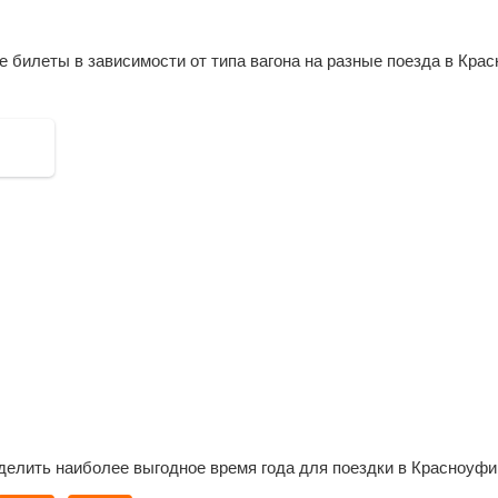
Тюм
Тали
билеты в зависимости от типа вагона на разные поезда в Крас
Кам
Елан
Богд
Екат
Ревд
Друж
делить наиболее выгодное время года для поездки в Красноуфи