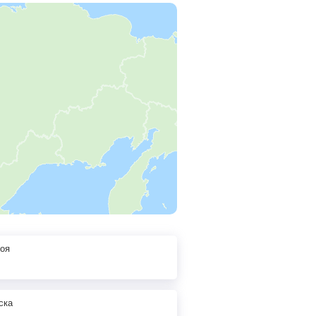
гоя
ска