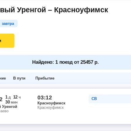
овый Уренгой – Красноуфимск
завтра
и
Найдено: 1 поезд от 25457 р.
ние
В пути
Прибытие
1
12
03:12
д
ч
2
СВ
30
мин
Красноуфимск
 Уренгой
Красноуфимск
чаево