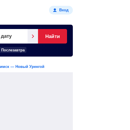
Вход
 дату
Найти
Послезавтра
имск — Новый Уренгой