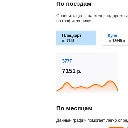
По поездам
Сравнить цены на железнодорожные 
на графиках ниже.
Плацкарт
Купе
от
7151
р
от
12645
р
377Г
7151
р.
По месяцам
Данный график помогает легко опре