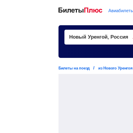
Авиабилет
Билеты на поезд
из Нового Уренгоя