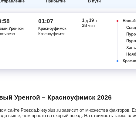
Отправление
Прибытие
В пути
1
19
8:58
01:07
д
ч
Новый
38
мин
Сыв
вый Уренгой
Красноуфимск
ротчаево
Красноуфимск
Пуро
Пурп
Хан
Нояб
Красн
Нояб
Ког
Ульт
Сург
Усть
Пыть
овый Уренгой – Красноуфимск 2026
Куть
Сал
ом сайте Poezda.biletyplus.ru зависит от множества факторов.
Демь
здо выше, чем просто на скорый поезд. На стоимость также влия
Юнос
Тобо
Усть