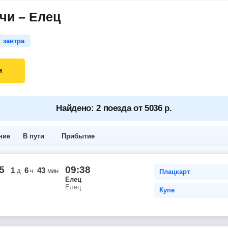
чи – Елец
завтра
и
Найдено: 2 поезда от 5036 р.
ние
В пути
Прибытие
5
09:38
1
6
43
д
ч
мин
Плацкарт
Елец
Елец
Купе