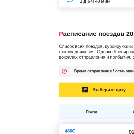
1 д 6 ч 43 мин
Расписание поездов 20
Список всех поездов, курсирующих 
график движения. Однако брониров
вокзалах отправления и прибытия, 
Время отправления / остановк
Выберите дату
Поезд
480С
0