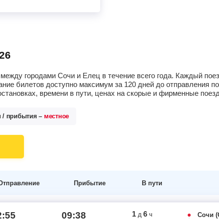
26
между городами Сочи и Елец в течение всего года. Каждый пое
ание билетов доступно максимум за 120 дней до отправления п
остановках, времени в пути, ценах на скорые и фирменные поез
и / прибытия –
местное
Отправление
Прибытие
В пути
1
6
2:55
09:38
д
ч
Сочи