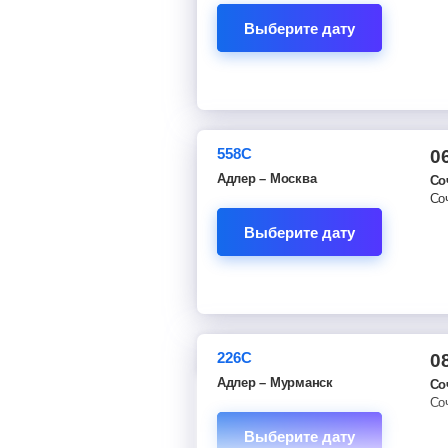
Выберите дату
558С
0
Адлер – Москва
Со
Со
Выберите дату
226С
0
Адлер – Мурманск
Со
Со
Выберите дату