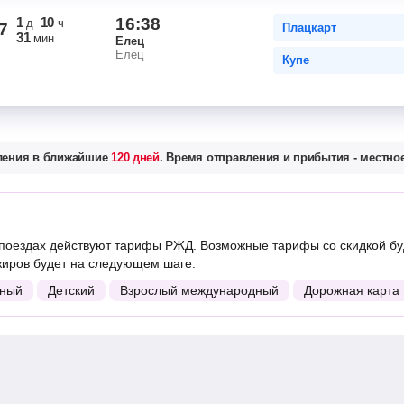
1
10
16:38
д
ч
7
Плацкарт
31
мин
Елец
Елец
Купе
вления в ближайшие
120 дней
. Время отправления и прибытия - местное
поездах действуют тарифы РЖД. Возможные тарифы со скидкой бу
жиров будет на следующем шаге.
ный
Детский
Взрослый международный
Дорожная карта