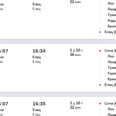
22
мин
Лоо
чи
Елец
чи
Елец
Лаза
Туап
Хады
Бело
Елец
Кург
(
Арма
Кавк
Тихо
1
10
6:07
16:34
д
ч
Сочи
36
мин
Кущё
Лоо
чи
Елец
Рост
чи
Елец
Лаза
Ново
Туап
Шахт
Горя
Сули
Крас
Звер
Елец
Динс
(
Лиха
Коре
Каме
Выс
Мил
Тихо
1
10
6:07
16:35
д
ч
Сочи
Куте
32
мин
Саль
Лоо
чи
Елец
Рос
Волг
чи
Елец
Лаза