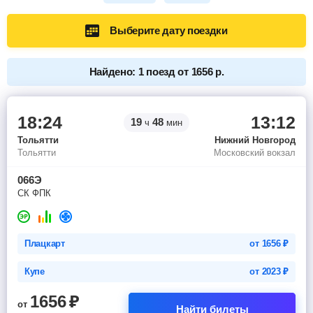
Выберите дату поездки
Найдено: 1 поезд от 1656 р.
18:24
13:12
19
48
ч
мин
Тольятти
Нижний Новгород
Тольятти
Московский вокзал
066Э
СК ФПК
Плацкарт
от
1656
₽
Купе
от
2023
₽
1656
₽
от
Найти билеты