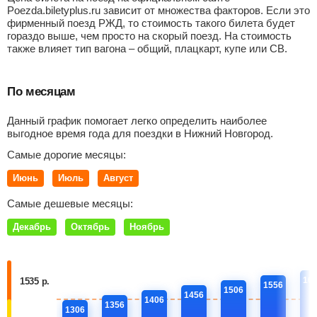
Poezda.biletyplus.ru зависит от множества факторов. Если это
фирменный поезд РЖД, то стоимость такого билета будет
гораздо выше, чем просто на скорый поезд. На стоимость
также влияет тип вагона – общий, плацкарт, купе или СВ.
По месяцам
Данный график помогает легко определить наиболее
выгодное время года для поездки в Нижний Новгород.
Самые дорогие месяцы:
Июнь
Июль
Август
Самые дешевые месяцы:
Декабрь
Октябрь
Ноябрь
16
1535 р.
1556
1506
1456
1406
1356
1306