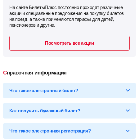
На сайте БилетыПлюс постоянно проходят различные
акции и специальные предложения на покупку билетов
на поезд, а также применяются тарифы для детей,
пенсионеров и другие.
Посмотреть все акции
Справочная информация
Что такое электронный билет?
*Электронный билет на поезд
— произведя оплату, вы
получаете на email электронный билет (посадочный купон), в
Как получить бумажный билет?
котором указаны детали вашей поездки, а также данные о
пассажире.
Бумажный билет можно получить двумя способами:
Что такое электронная регистрация?
В кассе ж/д вокзала
— сообщите кассиру 14-ти
значный код электронного билета и вам бесплатно