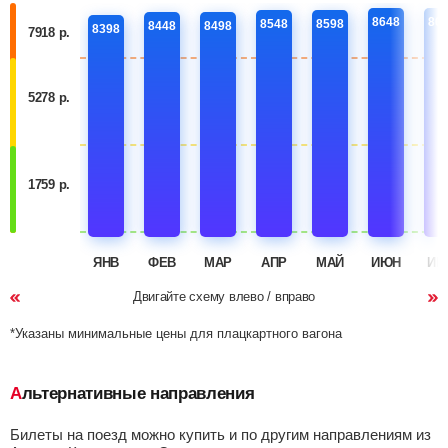
8648
86
8548
8598
8448
8498
8398
7918 р.
5278 р.
1759 р.
ЯНВ
ФЕВ
МАР
АПР
МАЙ
ИЮН
ИЮ
Двигайте схему влево / вправо
*Указаны минимальные цены для плацкартного вагона
Альтернативные направления
Билеты на поезд можно купить и по другим направлениям из