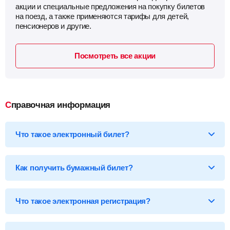
акции и специальные предложения на покупку билетов
на поезд, а также применяются тарифы для детей,
пенсионеров и другие.
Посмотреть все акции
Справочная информация
Что такое электронный билет?
*Электронный билет на поезд
— произведя оплату, вы
получаете на email электронный билет (посадочный купон), в
Как получить бумажный билет?
котором указаны детали вашей поездки, а также данные о
пассажире.
Бумажный билет можно получить двумя способами:
Что такое электронная регистрация?
В кассе ж/д вокзала
— сообщите кассиру 14-ти
значный код электронного билета и вам бесплатно
распечатают обычный билет на фирменном бланке.