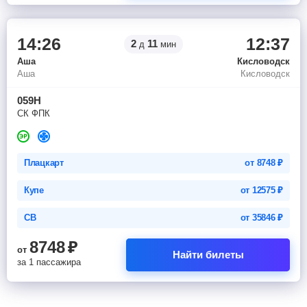
14:26
12:37
2
11
д
мин
Аша
Кисловодск
Аша
Кисловодск
059Н
СК ФПК
Плацкарт
от
8748
₽
Купе
от
12575
₽
СВ
от
35846
₽
8748
₽
от
Найти билеты
за 1 пассажира