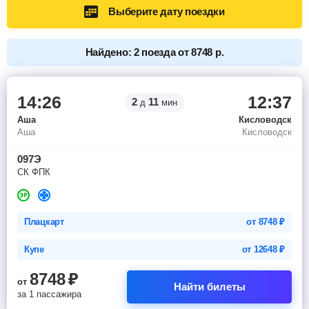
Выберите дату поездки
Найдено: 2 поезда от 8748 р.
14:26
12:37
2
11
д
мин
Аша
Кисловодск
Аша
Кисловодск
097Э
СК ФПК
Плацкарт
от
8748
₽
Купе
от
12648
₽
8748
₽
от
Найти билеты
за 1 пассажира