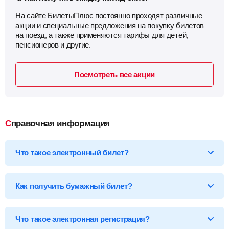
На сайте БилетыПлюс постоянно проходят различные
акции и специальные предложения на покупку билетов
на поезд, а также применяются тарифы для детей,
пенсионеров и другие.
Посмотреть все акции
Справочная информация
Что такое электронный билет?
*Электронный билет на поезд
— произведя оплату, вы
получаете на email электронный билет (посадочный купон), в
Как получить бумажный билет?
котором указаны детали вашей поездки, а также данные о
пассажире.
Бумажный билет можно получить двумя способами:
Что такое электронная регистрация?
В кассе ж/д вокзала
— сообщите кассиру 14-ти
значный код электронного билета и вам бесплатно