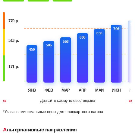
770 р.
75
706
656
606
513 р.
556
506
456
171 р.
ЯНВ
ФЕВ
МАР
АПР
МАЙ
ИЮН
ИЮ
Двигайте схему влево / вправо
*Указаны минимальные цены для плацкартного вагона
Альтернативные направления