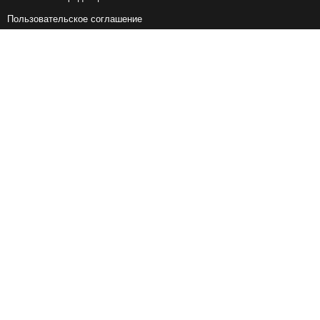
Пользовательское соглашение
Справочная информация
Возврат ж/д билетов
Наши сервисы
Авиабилеты
Ж/Д Билеты
Электрички
Автобусы
Маршрутки
Попутки
Ссылки на наши соцсети