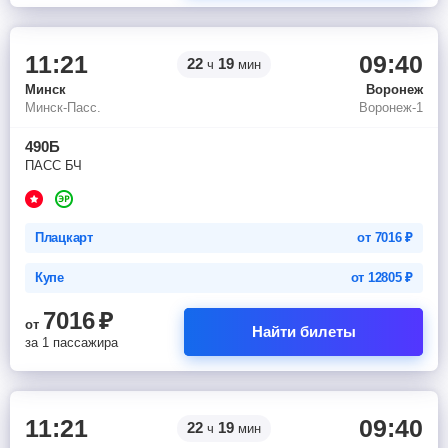
11:21
09:40
22
19
ч
мин
Минск
Воронеж
Минск-Пасс.
Воронеж-1
490Б
ПАСС БЧ
Плацкарт
от
7016
₽
Купе
от
12805
₽
7016
₽
от
Найти билеты
за 1 пассажира
11:21
09:40
22
19
ч
мин