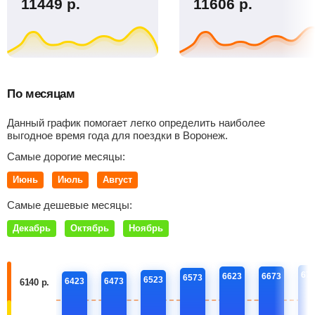
11449
р.
11606
р.
По месяцам
Данный график помогает легко определить наиболее
выгодное время года для поездки в Воронеж.
Самые дорогие месяцы:
Июнь
Июль
Август
Самые дешевые месяцы:
Декабрь
Октябрь
Ноябрь
67
6623
6673
6573
6523
6423
6473
6140 р.