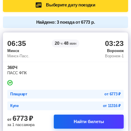
Выберите дату поездки
Найдено: 3 поезда от 6773 р.
06:35
03:23
20
48
ч
мин
Минск
Воронеж
Минск-Пасс.
Воронеж-1
360Ч
ПАСС ФПК
Плацкарт
от
6773
₽
Купе
от
11316
₽
6773
₽
от
Найти билеты
за 1 пассажира