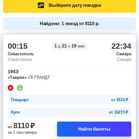
Выберите дату поездки
Найдено: 1 поезд от 8110 р.
00:15
22:34
1
21
19
д
ч
мин
Севастополь
Самара
Севастополь
Самара
194Э
«Таврия»
СК ГРАНДТ
Плацкарт
от
8110
₽
Купе
от
16233
₽
8110
₽
от
Найти билеты
за 1 пассажира