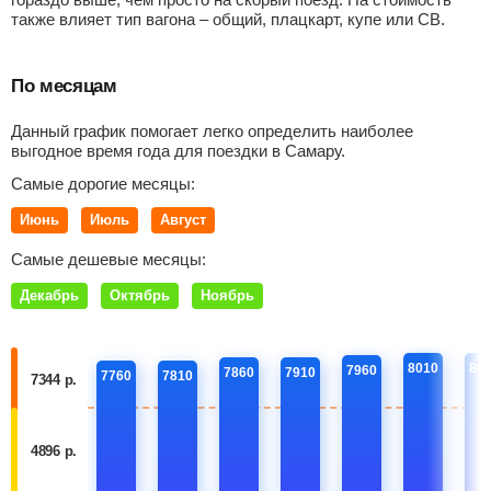
также влияет тип вагона – общий, плацкарт, купе или СВ.
По месяцам
Данный график помогает легко определить наиболее
выгодное время года для поездки в Самару.
Самые дорогие месяцы:
Июнь
Июль
Август
Самые дешевые месяцы:
Декабрь
Октябрь
Ноябрь
8010
80
7960
7860
7910
7760
7810
7344 р.
4896 р.