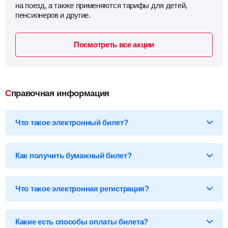
на поезд, а также применяются тарифы для детей,
пенсионеров и другие.
Посмотреть все акции
Справочная информация
Что такое электронный билет?
*Электронный билет на поезд
— произведя оплату, вы
получаете на email электронный билет (посадочный купон), в
Как получить бумажный билет?
котором указаны детали вашей поездки, а также данные о
пассажире.
Бумажный билет можно получить двумя способами:
Что такое электронная регистрация?
В кассе ж/д вокзала
— сообщите кассиру 14-ти
значный код электронного билета и вам бесплатно
распечатают обычный билет на фирменном бланке.
В терминале саморегистрации
— введите 14-ти
Какие есть способы оплаты билета?
значный код и номер документа, указанного в