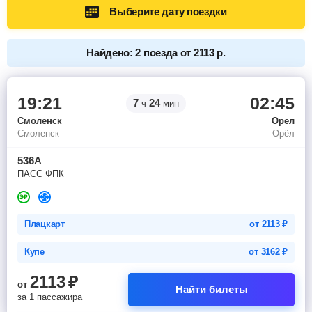
Выберите дату поездки
Найдено: 2 поезда от 2113 р.
19:21
02:45
7
24
ч
мин
Смоленск
Орел
Смоленск
Орёл
536А
ПАСС ФПК
Плацкарт
от
2113
₽
Купе
от
3162
₽
2113
₽
от
Найти билеты
за 1 пассажира