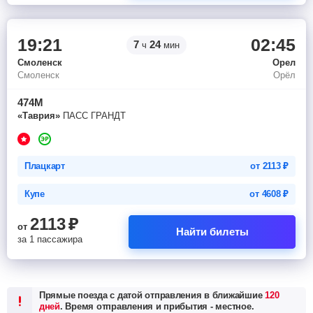
19:21
02:45
7
24
ч
мин
Смоленск
Орел
Смоленск
Орёл
474М
«Таврия»
ПАСС ГРАНДТ
Плацкарт
от
2113
₽
Купе
от
4608
₽
2113
₽
от
Найти билеты
за 1 пассажира
Прямые поезда с датой отправления в ближайшие
120
дней
. Время отправления и прибытия - местное.