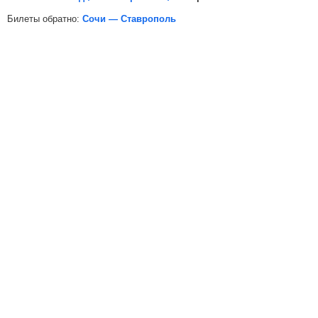
Билеты обратно:
Сочи — Ставрополь
*
Электронная регистрация
доступна не на все поезда, в
таких случаях для посадки в поезд вам необходимо будет
распечатать бумажный билет.