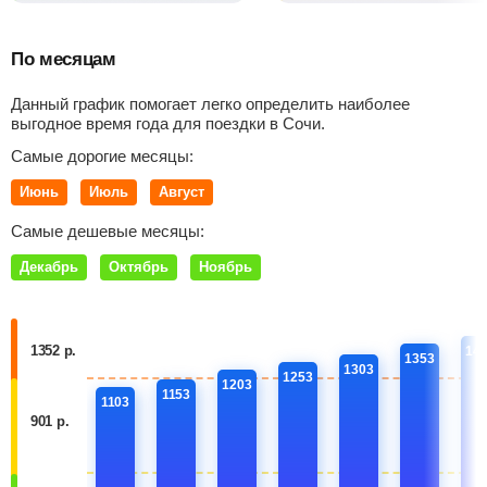
По месяцам
Данный график помогает легко определить наиболее
выгодное время года для поездки в Сочи.
Самые дорогие месяцы:
Июнь
Июль
Август
Самые дешевые месяцы:
Декабрь
Октябрь
Ноябрь
1352 р.
14
1353
1303
1253
1203
1153
1103
901 р.