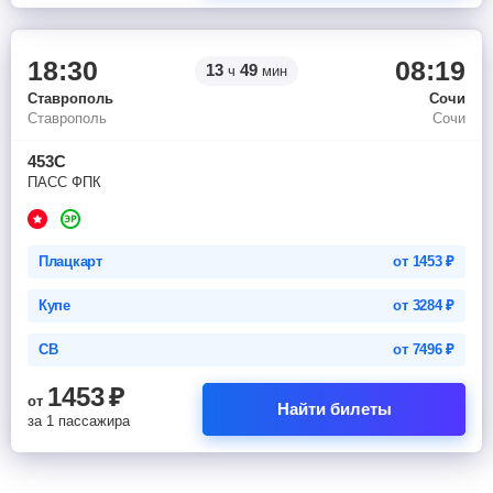
18:30
08:19
13
49
ч
мин
Ставрополь
Сочи
Ставрополь
Сочи
453С
ПАСС ФПК
Плацкарт
от
1453
₽
Купе
от
3284
₽
СВ
от
7496
₽
1453
₽
от
Найти билеты
за 1 пассажира