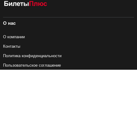
О нас
О компании
Контакты
Политика конфиденциальности
Пользовательское соглашение
Справочная информация
Возврат ж/д билетов
Наши сервисы
Авиабилеты
Ж/Д Билеты
Электрички