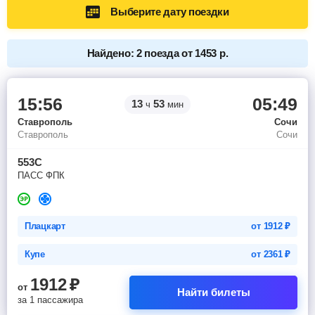
Выберите дату поездки
Найдено: 2 поезда от 1453 р.
15:56
05:49
13
53
ч
мин
Ставрополь
Сочи
Ставрополь
Сочи
553С
ПАСС ФПК
Плацкарт
от
1912
₽
Купе
от
2361
₽
1912
₽
от
Найти билеты
за 1 пассажира