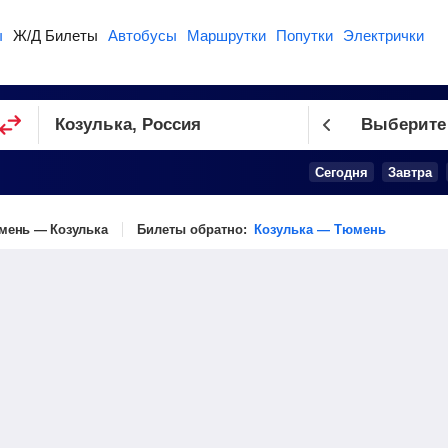
ы
Ж/Д Билеты
Автобусы
Маршрутки
Попутки
Электрички
Выберите
Сегодня
Завтра
мень — Козулька
Билеты обратно:
Козулька — Тюмень