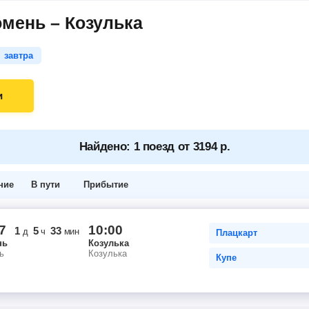
мень – Козулька
завтра
и
Найдено: 1 поезд от 3194 р.
ние
В пути
Прибытие
7
10:00
1
5
33
д
ч
мин
Плацкарт
нь
Козулька
ь
Козулька
Купе