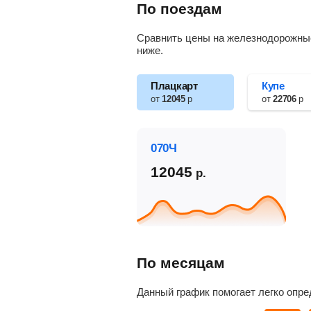
По поездам
Сравнить цены на железнодорожные 
ниже.
Плацкарт
Купе
от
12045
р
от
22706
р
070Ч
12045
р.
По месяцам
Данный график помогает легко опре