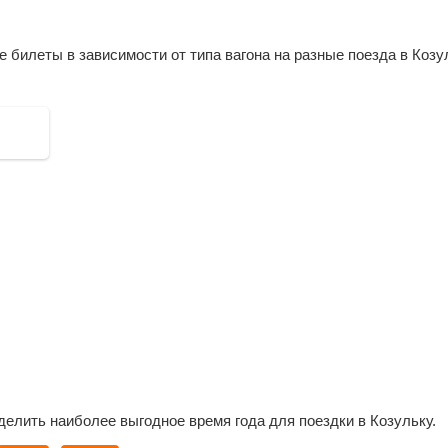
Тяж
Бого
билеты в зависимости от типа вагона на разные поезда в Козу
Ачин
делить наиболее выгодное время года для поездки в Козульку.