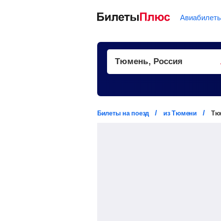
Авиабилет
Билеты на поезд
из Тюмени
Тю