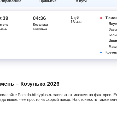
Отправление
Прибытие
В пути
1
6
0:39
04:36
д
ч
Тюмен
16
мин
Ялут
мень
Козулька
мень
Козулька
Заво
Гол
Иши
Масл
Козуль
Назы
Омск
Тата
Озер
Бара
Обь
юмень – Козулька 2026
Ново
Боло
ом сайте Poezda.biletyplus.ru зависит от множества факторов.
Юрга
здо выше, чем просто на скорый поезд. На стоимость также влия
Тайг
Анже
Мари