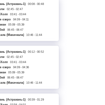
ань
(Астрахань-1)
00:08 - 00:48
ели
02:45 - 02:47
-Холл
03:41 - 03:44
е озеро
04:09 - 04:11
зиан
05:09 - 05:39
бей
06:45 - 06:47
кала
-Баглы
(Махачкала)
07:18 - 07:20
10:46 - 11:44
яр
07:47 - 07:52
енчик
08:28 - 08:30
уш
08:56 - 08:58
ань
(Астрахань-1)
00:12 - 00:52
люрт
09:25 - 09:30
ели
02:45 - 02:47
хал
10:10 - 10:12
-Холл
03:41 - 03:44
чкала сорт
10:27 - 10:29
е озеро
04:09 - 04:36
зиан
05:09 - 05:39
бей
06:45 - 06:47
кала
-Баглы
(Махачкала)
07:18 - 07:20
10:46 - 11:44
яр
07:47 - 07:52
енчик
08:28 - 08:30
уш
08:56 - 08:58
ань
(Астрахань-1)
00:39 - 01:29
люрт
09:25 - 09:29
-Холл
03:58 - 04:01