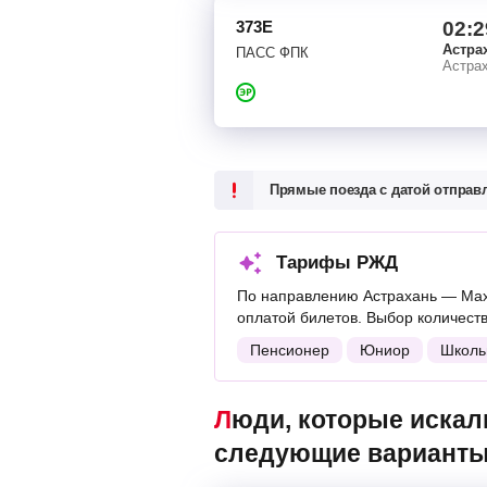
373Е
02:2
Астра
ПАСС ФПК
Астрах
Прямые поезда с датой отпра
Тарифы РЖД
По направлению Астрахань — Мах
оплатой билетов. Выбор количест
Пенсионер
Юниор
Школь
Люди, которые искали поезда Астрахань — Махачкала, также смотрели
следующие варианты