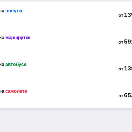
на
попутке
13
от
на
маршрутке
59
от
на
автобусе
13
от
на
самолете
65
от