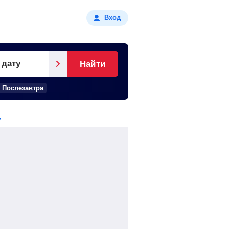
Вход
 дату
Найти
Послезавтра
ь