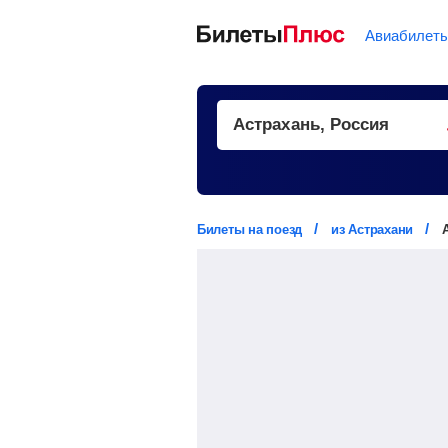
Авиабилет
Билеты на поезд
из Астрахани