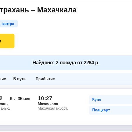
трахань – Махачкала
завтра
и
Найдено: 2 поезда от 2284 р.
ние
В пути
Прибытие
2
10:27
9
35
ч
мин
Купе
хань
Махачкала
ань-1
Махачкала-Сорт.
Плацкарт