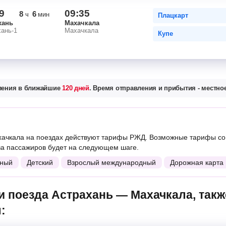
9
09:35
8
6
ч
мин
Плацкарт
хань
Махачкала
ань-1
Махачкала
Купе
вления в ближайшие
120 дней
. Время отправления и прибытия - местное
ачкала на поездах действуют тарифы РЖД. Возможные тарифы со 
ва пассажиров будет на следующем шаге.
ный
Детский
Взрослый международный
Дорожная карта
: