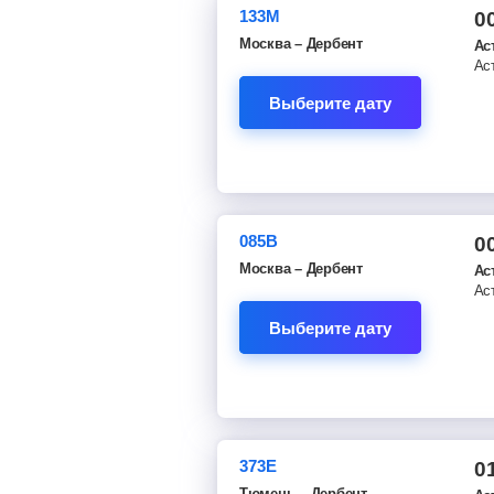
133М
0
Москва – Дербент
Ас
Ас
Выберите дату
085В
0
Москва – Дербент
Ас
Ас
Выберите дату
373Е
0
Тюмень – Дербент