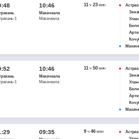
11
23
0:48
10:46
ч
мин
Астрах
Зенз
трахань
Махачкала
трахань-1
Махачкала
Улан
Бело
Арте
Кочу
Махач
Кара
Кизл
Герм
Кур
11
50
0:52
10:46
ч
мин
Астрах
Кизи
Зенз
трахань
Махачкала
Шам
трахань-1
Махачкала
Улан
Маха
Бело
Арте
Кочу
Махач
Кара
Кизл
Герм
Кур
9
46
1:29
09:35
ч
мин
Астрах
Кизи
Улан