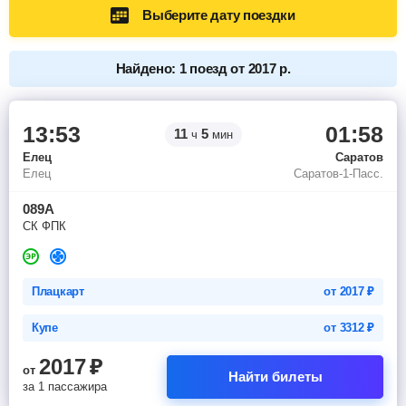
Выберите дату поездки
Найдено: 1 поезд от 2017 р.
13:53
01:58
11
5
ч
мин
Елец
Саратов
Елец
Саратов-1-Пасс.
089А
СК ФПК
Плацкарт
от
2017
₽
Купе
от
3312
₽
2017
₽
от
Найти билеты
за 1 пассажира