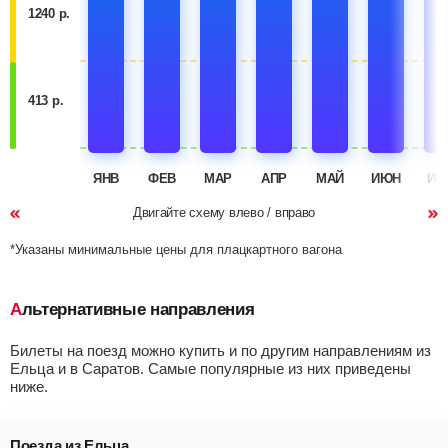
1240 р.
413 р.
ЯНВ
ФЕВ
МАР
АПР
МАЙ
ИЮН
ИЮ
Двигайте схему влево / вправо
*Указаны минимальные цены для плацкартного вагона
Альтернативные направления
Билеты на поезд можно купить и по другим направлениям из
Ельца и в Саратов. Самые популярные из них приведены
ниже.
Поезда из Ельца