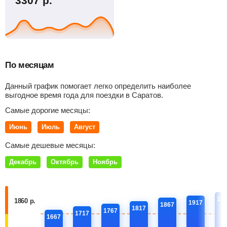
3307
р.
По месяцам
Данный график помогает легко определить наиболее
выгодное время года для поездки в Саратов.
Самые дорогие месяцы:
Июнь
Июль
Август
Самые дешевые месяцы:
Декабрь
Октябрь
Ноябрь
19
1860 р.
1917
1867
1817
1767
1717
1667