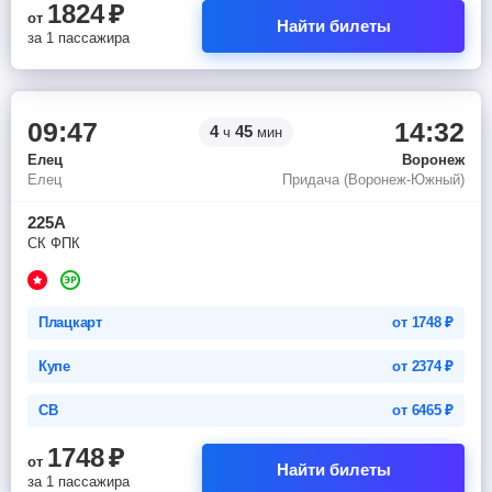
1824
₽
от
Найти билеты
за 1 пассажира
09:47
14:32
4
45
ч
мин
Елец
Воронеж
Елец
Придача (Воронеж-Южный)
225А
СК ФПК
Плацкарт
от
1748
₽
Купе
от
2374
₽
СВ
от
6465
₽
1748
₽
от
Найти билеты
за 1 пассажира