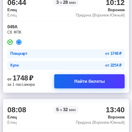
06:44
10:12
3
28
ч
мин
Елец
Воронеж
Елец
Придача (Воронеж-Южный)
049А
СК ФПК
Плацкарт
от
1748
₽
Купе
от
2254
₽
1748
₽
от
Найти билеты
за 1 пассажира
08:08
13:40
5
32
ч
мин
Елец
Воронеж
Елец
Придача (Воронеж-Южный)