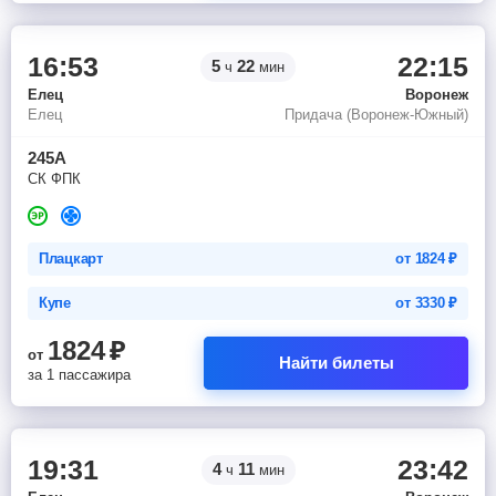
16:53
22:15
5
22
ч
мин
Елец
Воронеж
Елец
Придача (Воронеж-Южный)
245А
СК ФПК
Плацкарт
от
1824
₽
Купе
от
3330
₽
1824
₽
от
Найти билеты
за 1 пассажира
19:31
23:42
4
11
ч
мин