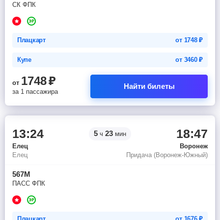
СК ФПК
Плацкарт
от
1748
₽
Купе
от
3460
₽
1748
₽
от
Найти билеты
за 1 пассажира
13:24
18:47
5
23
ч
мин
Елец
Воронеж
Елец
Придача (Воронеж-Южный)
567М
ПАСС ФПК
Плацкарт
от
1676
₽