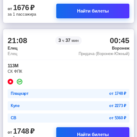
1676
₽
от
Найти билеты
за 1 пассажира
21:08
00:45
3
37
ч
мин
Елец
Воронеж
Елец
Придача (Воронеж-Южный)
113М
СК ФПК
Плацкарт
от
1748
₽
Купе
от
2273
₽
СВ
от
5360
₽
1748
₽
от
Найти билеты