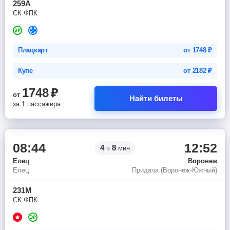
259А
СК ФПК
Плацкарт
от
1748
₽
Купе
от
2182
₽
1748
₽
от
Найти билеты
за 1 пассажира
08:44
12:52
4
8
ч
мин
Елец
Воронеж
Елец
Придача (Воронеж-Южный)
231М
СК ФПК