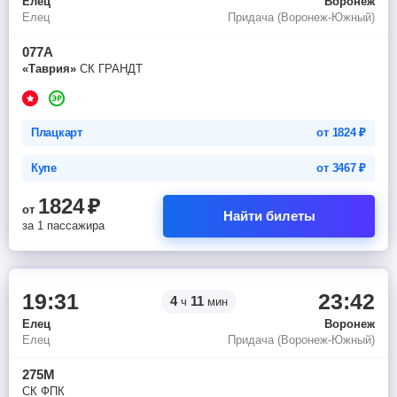
Елец
Воронеж
Елец
Придача (Воронеж-Южный)
077А
«Таврия»
СК ГРАНДТ
Плацкарт
от
1824
₽
Купе
от
3467
₽
1824
₽
от
Найти билеты
за 1 пассажира
19:31
23:42
4
11
ч
мин
Елец
Воронеж
Елец
Придача (Воронеж-Южный)
275М
СК ФПК