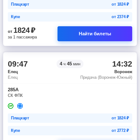
Плацкарт
от
1824
₽
Купе
от
2374
₽
1824
₽
от
Найти билеты
за 1 пассажира
09:47
14:32
4
45
ч
мин
Елец
Воронеж
Елец
Придача (Воронеж-Южный)
285А
СК ФПК
Плацкарт
от
1824
₽
Купе
от
2772
₽