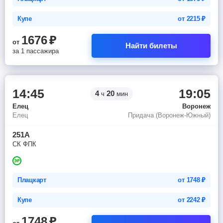
Купе
от
2215
₽
1676
₽
от
Найти билеты
за 1 пассажира
14:45
19:05
4
20
ч
мин
Елец
Воронеж
Елец
Придача (Воронеж-Южный)
251А
СК ФПК
Плацкарт
от
1748
₽
Купе
от
2242
₽
1748
₽