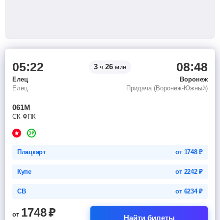
05:22
08:48
3
26
ч
мин
Елец
Воронеж
Елец
Придача (Воронеж-Южный)
061М
СК ФПК
Плацкарт
от
1748
₽
Купе
от
2242
₽
СВ
от
6234
₽
1748
₽
от
Найти билеты