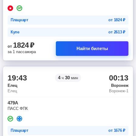
Плацкарт
от
1824
₽
Купе
от
2613
₽
1824
₽
от
Найти билеты
за 1 пассажира
19:43
00:13
4
30
ч
мин
Елец
Воронеж
Елец
Воронеж-1
479А
ПАСС ФПК
Плацкарт
от
1676
₽