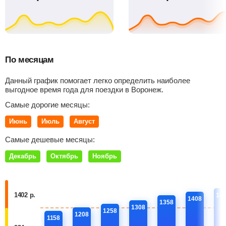
По месяцам
Данный график помогает легко определить наиболее
выгодное время года для поездки в Воронеж.
Самые дорогие месяцы:
Июнь
Июль
Август
Самые дешевые месяцы:
Декабрь
Октябрь
Ноябрь
1402 р.
14
1408
1358
1308
1258
1208
1158