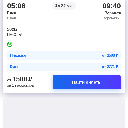
05:08
09:40
4
32
ч
мин
Елец
Воронеж
Елец
Воронеж-1
302Б
ПАСС БЧ
Плацкарт
от
1508
₽
Купе
от
2771
₽
1508
₽
от
Найти билеты
за 1 пассажира