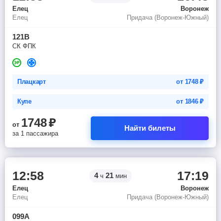
Елец
Воронеж
Елец
Придача (Воронеж-Южный)
121В
СК ФПК
Плацкарт
от
1748
₽
Купе
от
1846
₽
1748
₽
от
Найти билеты
за 1 пассажира
12:58
17:19
4
21
ч
мин
Елец
Воронеж
Елец
Придача (Воронеж-Южный)
099А