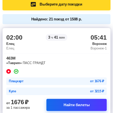
Выберите дату поездки
Найдено: 21 поезд от 1508 р.
02:00
05:41
3
41
ч
мин
Елец
Воронеж
Елец
Воронеж-1
463М
«Таврия»
ПАСС ГРАНДТ
Плацкарт
от
1676
₽
Купе
от
3215
₽
1676
₽
от
Найти билеты
за 1 пассажира