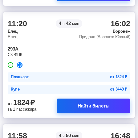
11:20
16:02
4
42
ч
мин
Елец
Воронеж
Елец
Придача (Воронеж-Южный)
293А
СК ФПК
Плацкарт
от
1824
₽
Купе
от
3449
₽
1824
₽
от
Найти билеты
за 1 пассажира
11:58
16:48
4
50
ч
мин