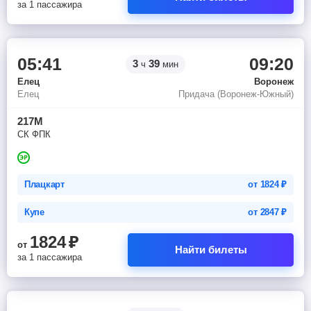
за 1 пассажира
05:41
09:20
3
39
ч
мин
Елец
Воронеж
Елец
Придача (Воронеж-Южный)
217М
СК ФПК
Плацкарт
от
1824
₽
Купе
от
2847
₽
1824
₽
от
Найти билеты
за 1 пассажира