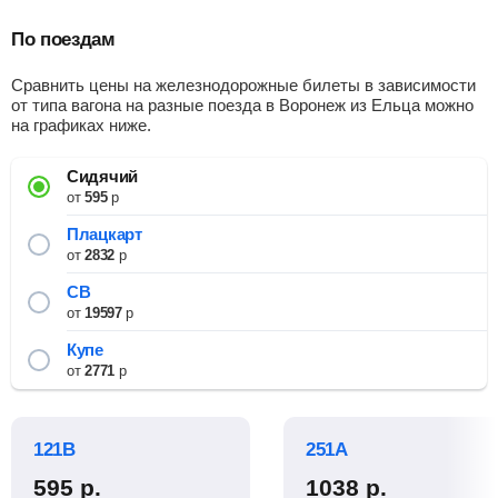
По поездам
Сравнить цены на железнодорожные билеты в зависимости
от типа вагона на разные поезда в Воронеж из Ельца можно
на графиках ниже.
Сидячий
от
595
р
Плацкарт
от
2832
р
СВ
от
19597
р
Купе
от
2771
р
121В
251А
595
р.
1038
р.