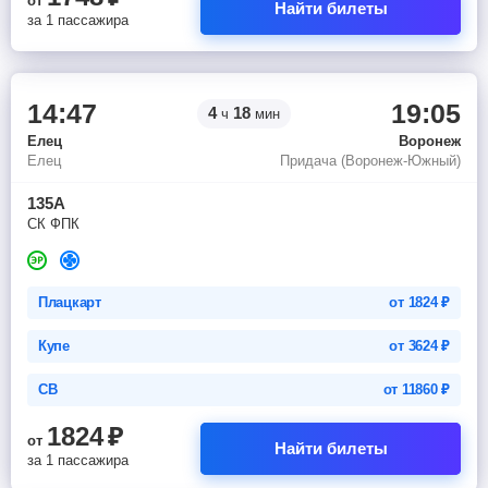
от
Найти билеты
за 1 пассажира
14:47
19:05
4
18
ч
мин
Елец
Воронеж
Елец
Придача (Воронеж-Южный)
135А
СК ФПК
Плацкарт
от
1824
₽
Купе
от
3624
₽
СВ
от
11860
₽
1824
₽
от
Найти билеты
за 1 пассажира