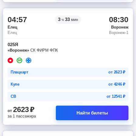
04:57
08:30
3
33
ч
мин
Елец
Воронеж
Елец
Воронеж-1
025Я
«Воронеж»
СК ФИРМ ФПК
Плацкарт
от
2623
₽
Купе
от
4246
₽
СВ
от
12541
₽
2623
₽
от
Найти билеты
за 1 пассажира