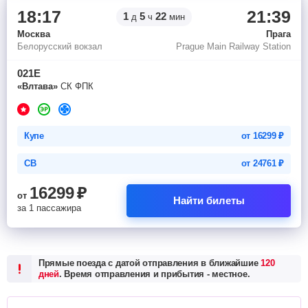
18:17
21:39
1
5
22
д
ч
мин
Москва
Прага
Белорусский вокзал
Prague Main Railway Station
021Е
«Влтава»
СК ФПК
Купе
от
16299
₽
СВ
от
24761
₽
16299
₽
от
Найти билеты
за 1 пассажира
Прямые поезда с датой отправления в ближайшие
120
дней
. Время отправления и прибытия - местное.