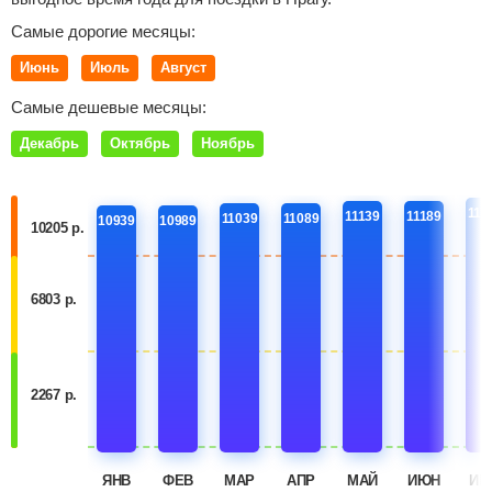
Самые дорогие месяцы:
Июнь
Июль
Август
Самые дешевые месяцы:
Декабрь
Октябрь
Ноябрь
112
11139
11189
11039
11089
10939
10989
10205 р.
6803 р.
2267 р.
ЯНВ
ФЕВ
МАР
АПР
МАЙ
ИЮН
ИЮ