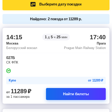
Выберите дату поездки
Найдено: 2 поезда от 11289 р.
14:15
17:40
1
5
25
д
ч
мин
Москва
Прага
Белорусский вокзал
Prague Main Railway Station
027Б
СК ФПК
Купе
от
11289
₽
11289
₽
от
Найти билеты
за 1 пассажира