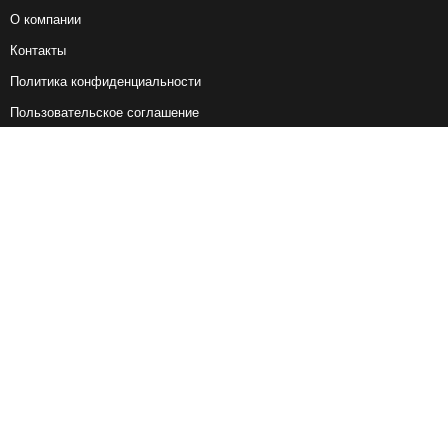
О компании
Контакты
Политика конфиденциальности
Пользовательское соглашение
Справочная информация
Возврат ж/д билетов
Наши сервисы
Авиабилеты
Ж/Д Билеты
Электрички
Автобусы
Маршрутки
Попутки