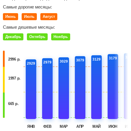
Самые дорогие месяцы:
Июнь
Июль
Август
Самые дешевые месяцы:
Декабрь
Октябрь
Ноябрь
32
3179
2996 р.
3129
3079
3029
2979
2929
1997 р.
665 р.
ЯНВ
ФЕВ
МАР
АПР
МАЙ
ИЮН
ИЮ