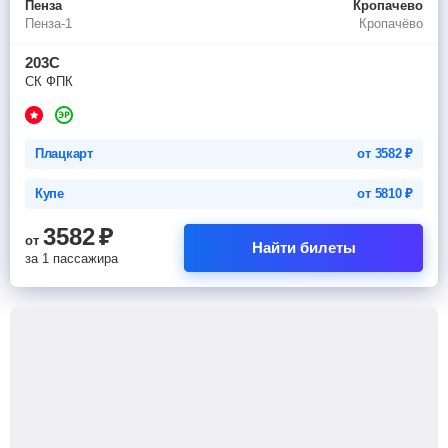
Пенза
Кропачево
Пенза-1
Кропачёво
203С
СК ФПК
Плацкарт
от
3582
₽
Купе
от
5810
₽
3582
₽
от
Найти билеты
за 1 пассажира