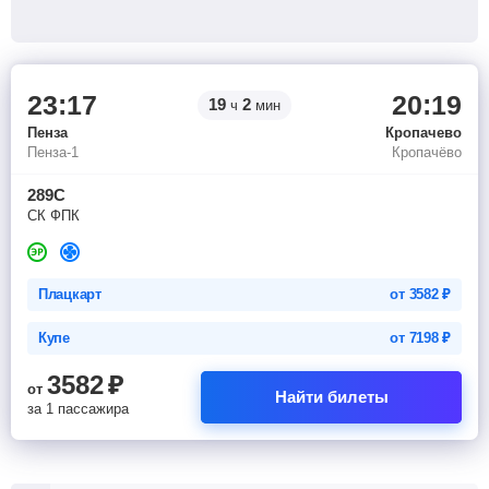
23:17
20:19
19
2
ч
мин
Пенза
Кропачево
Пенза-1
Кропачёво
289С
СК ФПК
Плацкарт
от
3582
₽
Купе
от
7198
₽
3582
₽
от
Найти билеты
за 1 пассажира