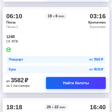
06:10
03:16
19
6
ч
мин
Пенза
Кропачево
Пенза-1
Кропачёво
124В
СК ФПК
Плацкарт
от
3582
₽
Купе
от
4539
₽
3582
₽
от
Найти билеты
за 1 пассажира
18:18
16:40
20
22
ч
мин