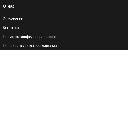
О нас
О компании
Контакты
Политика конфиденциальности
Пользовательское соглашение
Справочная информация
Возврат ж/д билетов
Наши сервисы
Авиабилеты
Ж/Д Билеты
Электрички
Автобусы
Маршрутки