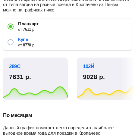
от типа вагона на разные поезда в Кропачево из Пензы
можно на графиках ниже.
Плацкарт
от
7631
р
Купе
от
8770
р
289С
102Й
7631
р.
9028
р.
По месяцам
Данный график помогает легко определить наиболее
выгодное время года для поездки в Кропачево.