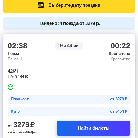
Выберите дату поездки
Найдено: 4 поезда от 3279 р.
02:38
00:22
19
44
ч
мин
Пенза
Кропачево
Пенза-1
Кропачёво
426Ч
ПАСС ФПК
Плацкарт
от
3279
₽
Купе
от
6454
₽
3279
₽
от
Найти билеты
за 1 пассажира